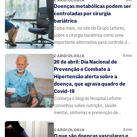
min
CARDIOLOGIA
Doenças metabólicas podem ser
controladas por cirurgia
bariátrica
Saiba mais, no site do Grupo Leforte,
sobre a cirurgia bariátrica como uma
importante alternativa para controle de
doenças do metabolismo.
5
min
CARDIOLOGIA
26 de abril: Dia Nacional de
Prevenção e Combate à
Hipertensão alerta sobre a
doença, que agrava quadro de
Covid-19
Conheça o blog do Hospital Leforte:
conselhos sobre nutrição, saúde
mental, sintomas e prevenção de
doenças, elaborado por médicos e
especialistas da área da saúde.
3
min
CARDIOLOGIA
O que são doenças vasculares e