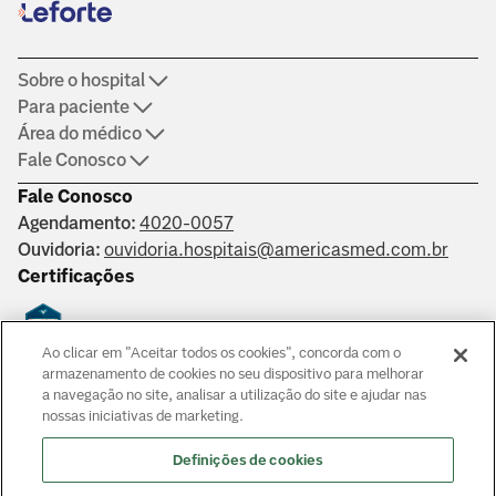
Sobre o hospital
Para paciente
Área do médico
Fale Conosco
Fale Conosco
Agendamento:
4020-0057
Ouvidoria:
ouvidoria.hospitais@americasmed.com.br
Certificações
Ao clicar em "Aceitar todos os cookies", concorda com o
Saber mais
armazenamento de cookies no seu dispositivo para melhorar
a navegação no site, analisar a utilização do site e ajudar nas
nossas iniciativas de marketing.
Responsáveis técnicos: Alphaville: Dr. João Paulo Muaccad Gama
- CRM 152994. Liberdade: Dra. Ana Carolina Martins Costa
Definições de cookies
Juliano - CRM 126483. Morumbi: Dr. Victor Hada Sanders - CRM: