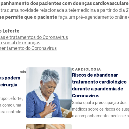
mpanhamento dos pacientes com doenças cardiovasculare
raz uma novidade relacionada a telemedicina a partir do dia 27
ue permite que o paciente
faça um pré-agendamento online
o Leforte
omas e tratamentos do Coronavírus
 social de crianças
nfrentamento do Coronavírus
CARDIOLOGIA
min
Riscos de abandonar
as podem
tratamento cardiológico
cirurgia
durante a pandemia de
Coronavírus
rupo Leforte,
Saiba qual a preocupação dos
ica como uma
médicos sobre os riscos de su
ara controle
o acompanhamento médico e a
smo.
cirurgias para tratamento cardi