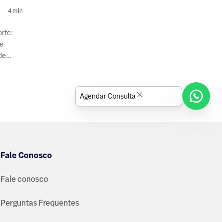
4
min
orte:
de
de
s e
Agendar Consulta
Fale Conosco
Fale conosco
a
Perguntas Frequentes