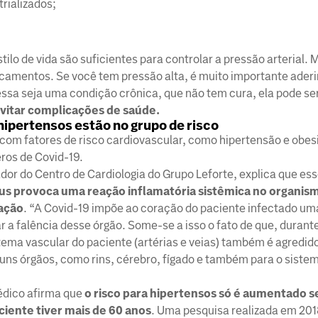
rializados;
ilo de vida são suficientes para controlar a pressão arterial. 
amentos. Se você tem pressão alta, é muito importante aderi
sa seja uma condição crônica, que não tem cura, ela pode se
evitar complicações de saúde.
hipertensos estão no grupo de risco
om fatores de risco cardiovascular, como hipertensão e obes
ros de Covid-19.
dor do Centro de Cardiologia do Grupo Leforte, explica que es
us provoca uma reação inflamatória sistêmica no organis
ração
. “A Covid-19 impõe ao coração do paciente infectado u
r a falência desse órgão. Some-se a isso o fato de que, durant
tema vascular do paciente (artérias e veias) também é agredid
ns órgãos, como rins, cérebro, fígado e também para o siste
édico afirma que
o risco para hipertensos só é aumentado s
ciente tiver mais de 60 anos
. Uma pesquisa realizada em 201