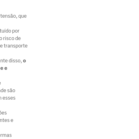
rtensão, que
tuído por
o risco de
de transporte
nte disso,
o
e e
e
nde são
m esses
ões
ntes e
formas