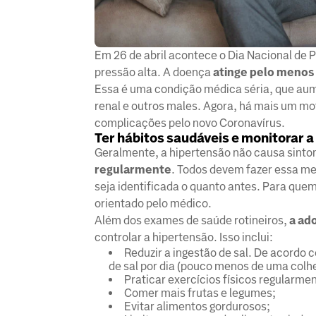
Em 26 de abril acontece o Dia Nacional de
pressão alta. A doença
atinge pelo menos 
Essa é uma condição médica séria, que aum
renal e outros males. Agora, há mais um mot
complicações pelo novo Coronavírus.
Ter hábitos saudáveis e monitorar 
Geralmente, a hipertensão não causa sint
regularmente
. Todos devem fazer essa me
seja identificada o quanto antes. Para quem
orientado pelo médico.
Além dos exames de saúde rotineiros,
a ad
controlar a hipertensão. Isso inclui:
Reduzir a ingestão de sal. De acordo 
de sal por dia (pouco menos de uma colhe
Praticar exercícios físicos regularme
Comer mais frutas e legumes;
Evitar alimentos gordurosos;