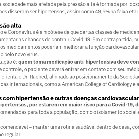
a sociedade mais afetada pela pressão alta é formada por ido
os disseram ser hipertensos, assim como 49,5% na faixa etár
são alta
 e Coronavírus é a hipótese de que certas classes de medic
umentar as chances de contrair Covid-19. Em contrapartida, o
os medicamentos poderiam melhorar a função cardiovascular
o pelo novo vírus.
tação é:
quem toma medicação anti-hipertensiva deve con
de controle, o paciente deverá entrar em contato com seu médi
, orienta o Dr. Rached, alinhado ao posicionamento da Sociedad
icas internacionais, como a American College of Cardiology e
s com hipertensão e outras doenças cardiovascula
ipertensos, por estarem em maior risco para a Covid-19,
omendadas para toda a população, como o isolamento social 
recomendável – manter uma rotina saudável dentro de casa, co
o regular.