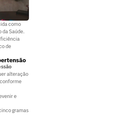
ida como
io da Saúde.
ficiência
co de
ipertensão
essão
uer alteração
, conforme
evenir e
 cinco gramas