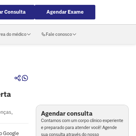
r Consulta
Agendar Exame
rea do médico
Fale conosco
erta
enças,
Agendar consulta
Contamos com um corpo clínico experiente
e preparado para atender você! Agende
o Google
sua consulta através do nosso