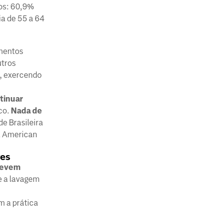
sos: 60,9%
ia de 55 a 64
amentos
utros
, exercendo
tinuar
co.
Nada de
e Brasileira
 a American
res
 devem
e a lavagem
m a prática