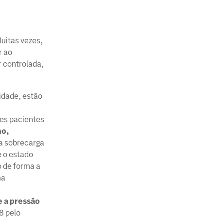
Muitas vezes,
r ao
r controlada,
idade, estão
ses pacientes
mo,
ma sobrecarga
e o estado
o de forma a
ma
e a pressão
8 pelo