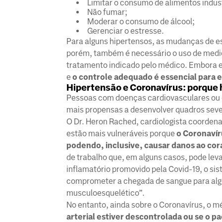
Limitar o consumo de alimentos indust
Não fumar;
Moderar o consumo de álcool;
Gerenciar o estresse.
Para alguns hipertensos, as mudanças de est
porém, também é necessário o uso de medic
tratamento indicado pelo médico. Embora es
e
o controle adequado é essencial para 
Hipertensão e Coronavírus: porque 
Pessoas com doenças cardiovasculares ou c
mais propensas a desenvolver quadros seve
O Dr. Heron Rached, cardiologista coordena
estão mais vulneráveis porque
o Coronavír
podendo, inclusive, causar danos ao co
de trabalho que, em alguns casos, pode leva
inflamatório promovido pela Covid-19, o sis
comprometer a chegada de sangue para algu
musculoesquelético”.
No entanto, ainda sobre o Coronavírus, o m
arterial estiver descontrolada ou se o pa