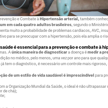
 Prevenção e Combate à
Hipertensão arterial,
também conhec
um em cada quatro adultos brasileiros
, segundo o Ministér
enta muito a probabilidade de problemas cardíacos, AVC, insu
ivo para se preocupar com a hipertensão, pois ela amplia o ris
a saúde é essencial para a prevenção e combate à h
omas. A
única maneira de diagnosticar
a doença é
medir a pr
dição no médico, pelo menos, uma vez por ano para que qualq
 já tem o diagnóstico, é necessário um controle mais rigoroso
oção de um estilo de vida saudável é imprescindível
para pr
com a Organização Mundial da Saúde, o ideal é não ultrapassar
r de chá);
nte;