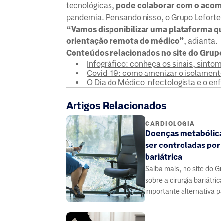
tecnológicas,
pode colaborar com o aco
pandemia. Pensando nisso, o Grupo Leforte t
“Vamos disponibilizar uma plataforma q
orientação remota do médico”
, adianta.
Conteúdos relacionados no site do Grup
Infográfico: conheça os sinais, sint
Covid-19: como amenizar o isolamento
O Dia do Médico Infectologista e o e
Artigos Relacionados
CARDIOLOGIA
Doenças metabólic
ser controladas por 
bariátrica
Saiba mais, no site do G
sobre a cirurgia bariátr
importante alternativa p
de doenças do metaboli