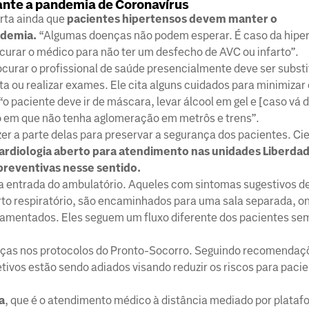
nte a pandemia de Coronavírus
erta ainda que
pacientes hipertensos devem manter o
demia.
“Algumas doenças não podem esperar. É caso da hipe
curar o médico para não ter um desfecho de AVC ou infarto”.
curar o profissional de saúde presencialmente deve ser substi
 ou realizar exames. Ele cita alguns cuidados para minimizar 
o paciente deve ir de máscara, levar álcool em gel e [caso vá 
io em que não tenha aglomeração em metrôs e trens”.
 a parte delas para preservar a segurança dos pacientes. Cie
ardiologia aberto para atendimento nas unidades Liberdad
reventivas nesse sentido.
 entrada do ambulatório. Aqueles com sintomas sugestivos d
rto respiratório, são encaminhados para uma sala separada, o
mentados. Eles seguem um fluxo diferente dos pacientes se
ças nos protocolos do Pronto-Socorro. Seguindo recomendaç
tivos estão sendo adiados visando reduzir os riscos para pacie
a
, que é o atendimento médico à distância mediado por plata