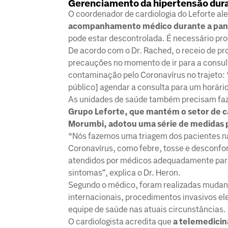
Gerenciamento da hipertensão dura
O coordenador de cardiologia do Leforte al
acompanhamento médico durante a pan
pode estar descontrolada. É necessário pro
De acordo com o Dr. Rached, o receio de pro
precauções no momento de ir para a consulta
contaminação pelo Coronavírus no trajeto: “
público] agendar a consulta para um horár
As unidades de saúde também precisam fazer
Grupo Leforte, que mantém o setor de c
Morumbi, adotou uma série de medidas p
“Nós fazemos uma triagem dos pacientes na
Coronavírus, como febre, tosse e desconfo
atendidos por médicos adequadamente para
sintomas”, explica o Dr. Heron.
Segundo o médico, foram realizadas mudan
internacionais, procedimentos invasivos ele
equipe de saúde nas atuais circunstâncias.
O cardiologista acredita que
a telemedicin