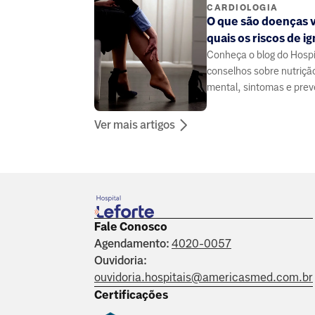
CARDIOLOGIA
O que são doenças 
quais os riscos de i
Conheça o blog do Hospit
conselhos sobre nutriçã
mental, sintomas e pre
doenças, elaborado por
especialistas da área da
Ver mais artigos
Fale Conosco
Agendamento:
4020-0057
Ouvidoria:
ouvidoria.hospitais@americasmed.com.br
Certificações