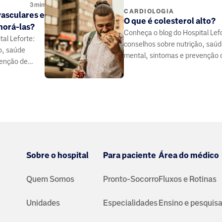
3
min
CARDIOLOGIA
vasculares e
O que é colesterol alto?
gnorá-las?
Conheça o blog do Hospital Lef
al Leforte:
conselhos sobre nutrição, saú
o, saúde
mental, sintomas e prevenção 
venção de
doenças, elaborado por médico
 médicos e
especialistas da área da saúde.
 saúde.
Sobre o hospital
Para paciente
Área do médico
Quem Somos
Pronto-Socorro
Fluxos e Rotinas
Unidades
Especialidades
Ensino e pesquis