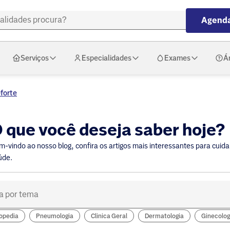
Agenda
Serviços
Especialidades
Exames
Á
eforte
 que você deseja saber hoje?
m-vindo ao nosso blog, confira os artigos mais interessantes para cuida
úde.
opedia
Pneumologia
Clinica Geral
Dermatologia
Ginecolog