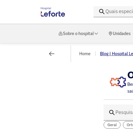
Sobre o hospital
Unidades
Home
Blog | Hospital L
O
Be
sa
Geral
Ort