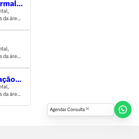
ormal.
tal,
s da área
tal,
s da área
oação
tal,
s da área
Agendar Consulta