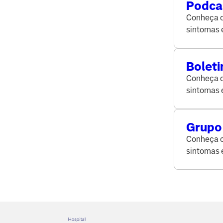
Podcas
O que 
Conheça o 
trata
sintomas 
da saúde.
Bolet
Conheça o 
sintomas 
da saúde.
Grupo 
de sa
Conheça o 
sintomas 
da saúde.