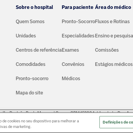
Sobre o hospital
Para paciente
Área do médico
Quem Somos
Pronto-Socorro
Fluxos e Rotinas
Unidades
Especialidades
Ensino e pesquis
Centros de referência
Exames
Comissões
Comodidades
Convênios
Estágios médicos
Pronto-socorro
Médicos
Mapa do site
ville: Dr. João Paulo Muaccad Gama - CRM 152994. Liberdade: Dra. An
nders - CRM: 135237
© Copyright
2026
de cookies no seu dispositivo para melhorar a
Definições de c
ativas de marketing.