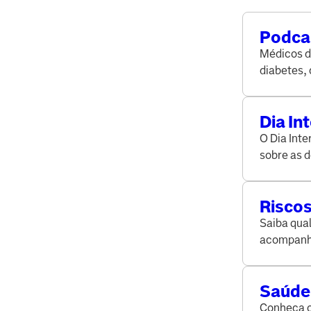
Podca
esper
Médicos d
diabetes,
Dia In
O Dia Int
sobre as d
Riscos
durant
Saiba qua
acompanha
Saúde 
Conheça o 