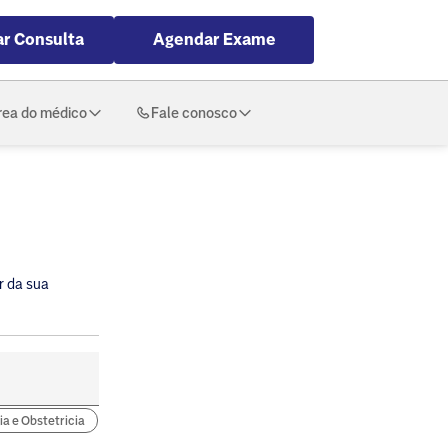
r Consulta
Agendar Exame
rea do médico
Fale conosco
r da sua
ia e Obstetricia
Neurologia
Urologia
Pediatria
Radiologia I