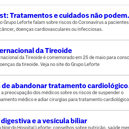
st: Tratamentos e cuidados não podem
ar
o Grupo Leforte falam sobre riscos do Coronavírus a paciente
 câncer, doenças cardiovasculares ou infecciosas.
ternacional da Tireoide
ernacional da Tireoide é comemorado em 25 de maio para consc
oenças da tireoide. Veja no site do Grupo Leforte
 de abandonar tratamento cardiológico
e a pandemia de Coronavírus
l a preocupação dos médicos sobre os riscos de suspender o
mento médico e adiar cirurgias para tratamento cardiológico
digestiva e a vesícula biliar
blog do Hospital Leforte: conselhos sobre nutrição, saúde men