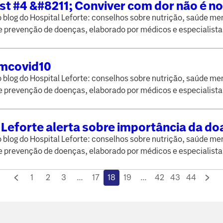
t #4 &#8211; Conviver com dor não é n
são dores crônicas e quando procurar
blog do Hospital Leforte: conselhos sobre nutrição, saúde men
mento?
e prevenção de doenças, elaborado por médicos e especialista
imcovid10
blog do Hospital Leforte: conselhos sobre nutrição, saúde men
e prevenção de doenças, elaborado por médicos e especialista
Leforte alerta sobre importância da d
ngue
blog do Hospital Leforte: conselhos sobre nutrição, saúde men
e prevenção de doenças, elaborado por médicos e especialista
1
2
3
...
17
18
19
...
42
43
44