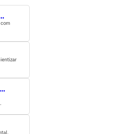
s com
ientizar
.
tal,