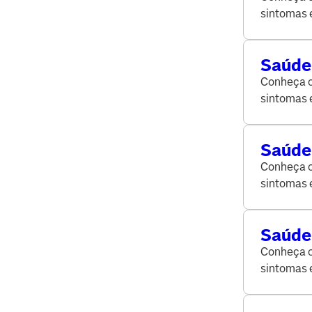
sintomas 
da saúde.
Saúde 
Conheça o 
sintomas 
da saúde.
Saúde 
Conheça o 
sintomas 
da saúde.
Saúde 
gastr
Conheça o 
sintomas 
da saúde.