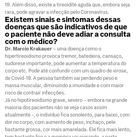
19. Além disso, existe a tireoidite aguda que, embora seja
rara, pode agravar a infecção pelo Coronavírus.
Existem sinais e sintomas dessas
doenças que são indicativos de que
o paciente não deve adiar a consulta
com o médico?
Dr. Marcio Krakauer
– uma doença como o
hipertireoidismo provoca tremor, batedeira, cansaço,
sudorese importante, pode aumentar a temperatura do
corpo etc. Pode até confundir com um quadro de virose,
de Covid-19. A pessoa também vai perdendo peso e
massa muscular, diminuindo a imunidade e com maior
risco de contrair infecções.
Já no hipotireoidismo grave, severo – embora na grande
maioria dos pacientes não se veja casos assim
atualmente -, o indivíduo fica sonolento, para baixo, com
dor no corpo, com aumento de peso, inchaço, pele
bastante grossa, cor mais amarelada. Ele fica mais lento,
tem bastante frio e a memória vai piorando, a parte