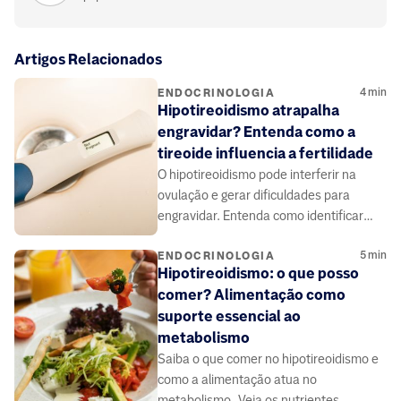
Artigos Relacionados
4
min
ENDOCRINOLOGIA
Hipotireoidismo atrapalha
engravidar? Entenda como a
tireoide influencia a fertilidade
O hipotireoidismo pode interferir na
ovulação e gerar dificuldades para
engravidar. Entenda como identificar
sinais, como é feito o diagnóstico e o
5
min
impacto na fertilidade.
ENDOCRINOLOGIA
Hipotireoidismo: o que posso
comer? Alimentação como
suporte essencial ao
metabolismo
Saiba o que comer no hipotireoidismo e
como a alimentação atua no
metabolismo, Veja os nutrientes