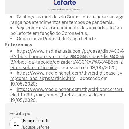
Conheça as medidas do Grupo Leforte para dar segu
rança nos atendimentos em tempos de pandemia
.
Veja como está o atendimento das unidades do Gru
po Leforte em função do Coronavírus
.
Ouça o novo Podcast do Grupo Leforte
Referências
https://www.msdmanuals.com/pt/casa/dist%C3%
BArbios-hormonais-e-metab%C3%B3licos/dist%C3%
BArbios-da-tireoide/considera%C3%A7%C3%B5es-g
erais-sobre-a-tireoide
– acessado em 19/05/2020;
https://www.medicinenet.com/thyroid_disease_sy
mptoms_and_signs/article.htm
– acessado em
19/05/2020;
https://www.medicinenet.com/thyroid_cancer/arti
cle.htm#thyroid_cancer_facts
– acessado em
19/05/2020.
Escrito por
Equipe Leforte
EL
Equipe Leforte