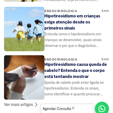
essenciais e como evitar o ganho de
4
min
peso.
ENDOCRINOLOGIA
Hipotireoidismo em crianças
exige atenção desde os
primeiros sinais
Entenda como o hipotireoidismo em
crianças se desenvolve, quais sinais
observar e por que o diagnóstico
precoce é essencial para o crescimento
saudável.
5
min
ENDOCRINOLOGIA
Hipotireoidismo causa queda de
cabelo? Entenda o que o corpo
está tentando mostrar
Queda de cabelo pode estar ligada ao
hipotireoidismo. Entenda os sinais,
como identificar e quando procurar
ajuda médica especializada.
Ver mais artigos
Agendar Consulta