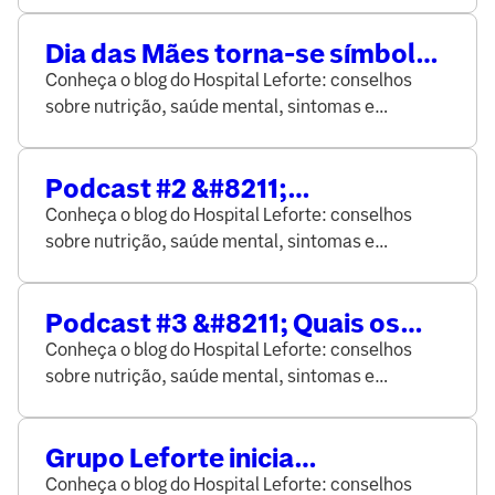
especialistas da área da saúde.
Dia das Mães torna-se símbolo
dos cuidados para prevenir o
Conheça o blog do Hospital Leforte: conselhos
Coronavírus
sobre nutrição, saúde mental, sintomas e
prevenção de doenças, elaborado por médicos e
especialistas da área da saúde.
Podcast #2 &#8211;
Tratamentos e cuidados não
Conheça o blog do Hospital Leforte: conselhos
podem esperar
sobre nutrição, saúde mental, sintomas e
prevenção de doenças, elaborado por médicos e
especialistas da área da saúde.
Podcast #3 &#8211; Quais os
riscos em interromper os
Conheça o blog do Hospital Leforte: conselhos
tratamentos e diagnósticos de
sobre nutrição, saúde mental, sintomas e
doenças durante a quarentena?
prevenção de doenças, elaborado por médicos e
especialistas da área da saúde.
Grupo Leforte inicia
atendimento por telemedicina
Conheça o blog do Hospital Leforte: conselhos