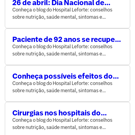
26 de abril: Dia Nacional de
Prevenção e Combate à
Conheça o blog do Hospital Leforte: conselhos
Hipertensão alerta sobre a
sobre nutrição, saúde mental, sintomas e
doença, que agrava quadro de
prevenção de doenças, elaborado por médicos e
Covid-19
especialistas da área da saúde.
Paciente de 92 anos se recupera
do Coronavírus no Hospital
Conheça o blog do Hospital Leforte: conselhos
Leforte
sobre nutrição, saúde mental, sintomas e
prevenção de doenças, elaborado por médicos e
especialistas da área da saúde.
Conheça possíveis efeitos do
Coronavírus no corpo
Conheça o blog do Hospital Leforte: conselhos
sobre nutrição, saúde mental, sintomas e
prevenção de doenças, elaborado por médicos e
especialistas da área da saúde.
Cirurgias nos hospitais do
Grupo Leforte durante a
Conheça o blog do Hospital Leforte: conselhos
pandemia de Coronavírus: o que
sobre nutrição, saúde mental, sintomas e
pacientes devem saber
prevenção de doenças, elaborado por médicos e