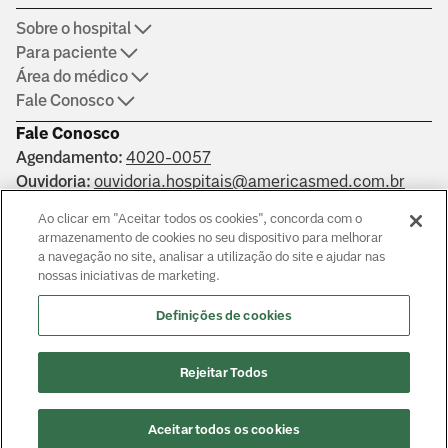
Sobre o hospital
Para paciente
Área do médico
Fale Conosco
Fale Conosco
Agendamento:
4020-0057
Ouvidoria:
ouvidoria.hospitais@americasmed.com.br
Certificações
Ao clicar em "Aceitar todos os cookies", concorda com o
armazenamento de cookies no seu dispositivo para melhorar
a navegação no site, analisar a utilização do site e ajudar nas
nossas iniciativas de marketing.
Saber mais
Definições de cookies
Responsáveis técnicos: Alphaville: Dr. João Paulo Muaccad Gama
- CRM 152994. Liberdade: Dra. Ana Carolina Martins Costa
Rejeitar Todos
Juliano - CRM 126483. Morumbi: Dr. Victor Hada Sanders - CRM:
135237
© Copyright
2026
Aceitar todos os cookies