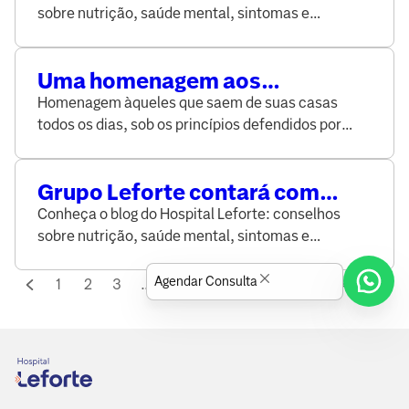
para empresas e público em
sobre nutrição, saúde mental, sintomas e
geral
prevenção de doenças, elaborado por médicos e
especialistas da área da saúde.
Uma homenagem aos
seguidores de Florence e de Ana
Homenagem àqueles que saem de suas casas
todos os dias, sob os princípios defendidos por
Florence Nightingale e por Ana Nery.
Grupo Leforte contará com
inteligência artificial para
Conheça o blog do Hospital Leforte: conselhos
monitorar pacientes com
sobre nutrição, saúde mental, sintomas e
COVID-19
prevenção de doenças, elaborado por médicos e
especialistas da área da saúde.
Agendar Consulta
1
2
3
...
16
17
18
...
42
43
44