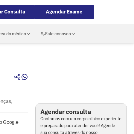
r Consulta
Agendar Exame
rea do médico
Fale conosco
enças,
Agendar consulta
Contamos com um corpo clínico experiente
o Google
e preparado para atender você! Agende
sua consulta através do nosso