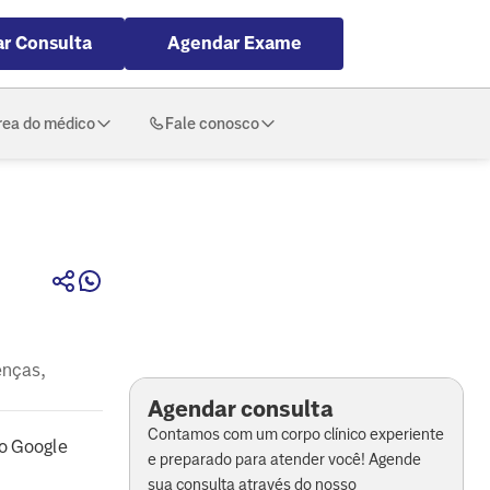
r Consulta
Agendar Exame
rea do médico
Fale conosco
enças,
Agendar consulta
Contamos com um corpo clínico experiente
o Google
e preparado para atender você! Agende
sua consulta através do nosso