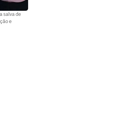
a salva de
nção e