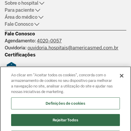
Sobre o hospital
Para paciente
Área do médico
Fale Conosco
Fale Conosco
Agendamento:
4020-0057
Ouvidoria:
ouvidoria.hospitais@americasmed.com.br
Certificações
Ao clicar em "Aceitar todos os cookies", concorda com o
Saber mais
armazenamento de cookies no seu dispositivo para melhorar
a navegação no site, analisar a utilização do site e ajudar nas
nossas iniciativas de marketing.
Responsáveis técnicos: Alphaville: Dr. João Paulo Muaccad Gama
- CRM 152994. Liberdade: Dra. Ana Carolina Martins Costa
Definições de cookies
Juliano - CRM 126483. Morumbi: Dr. Victor Hada Sanders - CRM:
135237
© Copyright
2026
Rejeitar Todos