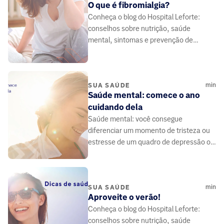
O que é fibromialgia?
Conheça o blog do Hospital Leforte:
conselhos sobre nutrição, saúde
mental, sintomas e prevenção de
doenças, elaborado por médicos e
especialistas da área da saúde.
min
SUA SAÚDE
Saúde mental: comece o ano
cuidando dela
Saúde mental: você consegue
diferenciar um momento de tristeza ou
estresse de um quadro de depressão ou
de ansiedade? São doenças e precisam
de tratamento.
min
SUA SAÚDE
Aproveite o verão!
Conheça o blog do Hospital Leforte:
conselhos sobre nutrição, saúde