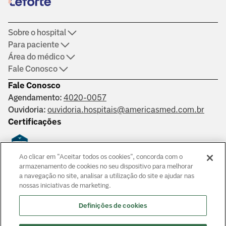
Sobre o hospital
Para paciente
Área do médico
Fale Conosco
Fale Conosco
Agendamento:
4020-0057
Ouvidoria:
ouvidoria.hospitais@americasmed.com.br
Certificações
Ao clicar em "Aceitar todos os cookies", concorda com o
Saber mais
armazenamento de cookies no seu dispositivo para melhorar
a navegação no site, analisar a utilização do site e ajudar nas
nossas iniciativas de marketing.
Responsáveis técnicos: Alphaville: Dr. João Paulo Muaccad Gama
- CRM 152994. Liberdade: Dra. Ana Carolina Martins Costa
Definições de cookies
Juliano - CRM 126483. Morumbi: Dr. Victor Hada Sanders - CRM:
135237