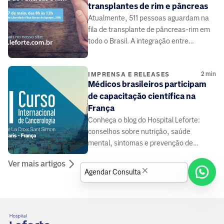
transplantes de rim e pâncreas
Atualmente, 511 pessoas aguardam na
fila de transplante de pâncreas-rim em
todo o Brasil. A integração entre
médicos e pacientes pode contribuir.
2
min
IMPRENSA E RELEASES
Médicos brasileiros participam
de capacitação científica na
França
Conheça o blog do Hospital Leforte:
conselhos sobre nutrição, saúde
mental, sintomas e prevenção de
doenças, elaborado por médicos e
Ver mais artigos
especialistas da área da saúde.
Agendar Consulta