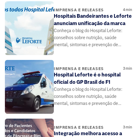
4
min
IMPRENSA E RELEASES
Hospitais Bandeirantes e Leforte
anunciam unificação da marca
Conheça o blog do Hospital Leforte:
conselhos sobre nutrição, saúde
mental, sintomas e prevenção de
doenças, elaborado por médicos e
especialistas da área da saúde.
3
min
IMPRENSA E RELEASES
Hospital Leforte é o hospital
oficial do GP Brasil de F1
Conheça o blog do Hospital Leforte:
conselhos sobre nutrição, saúde
mental, sintomas e prevenção de
doenças, elaborado por médicos e
especialistas da área da saúde.
3
min
IMPRENSA E RELEASES
Integração melhora acesso a