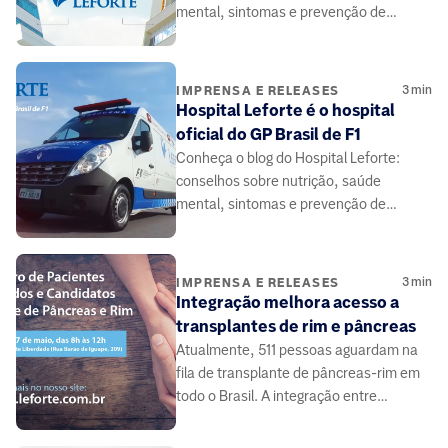
mental, sintomas e prevenção de
doenças, elaborado por médicos e
especialistas da área da saúde.
3
min
IMPRENSA E RELEASES
Hospital Leforte é o hospital
oficial do GP Brasil de F1
Conheça o blog do Hospital Leforte:
conselhos sobre nutrição, saúde
mental, sintomas e prevenção de
doenças, elaborado por médicos e
especialistas da área da saúde.
3
min
IMPRENSA E RELEASES
Integração melhora acesso a
transplantes de rim e pâncreas
Atualmente, 511 pessoas aguardam na
fila de transplante de pâncreas-rim em
todo o Brasil. A integração entre
médicos e pacientes pode contribuir.