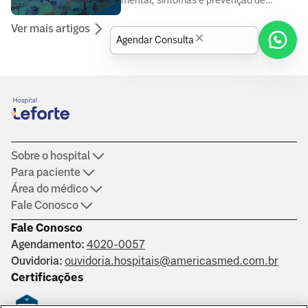
mental, sintomas e prevenção de
doenças, elaborado por médicos e
Ver mais artigos
especialistas da área da saúde.
Agendar Consulta
Sobre o hospital
Para paciente
Área do médico
Fale Conosco
Fale Conosco
Agendamento:
4020-0057
Ouvidoria:
ouvidoria.hospitais@americasmed.com.br
Certificações