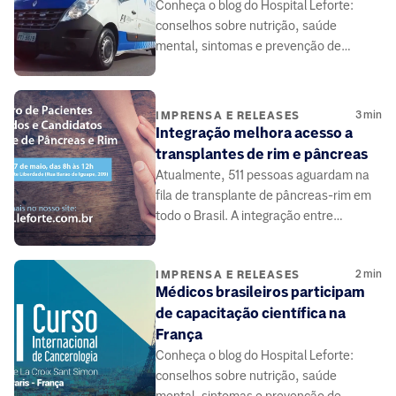
Conheça o blog do Hospital Leforte:
conselhos sobre nutrição, saúde
mental, sintomas e prevenção de
doenças, elaborado por médicos e
especialistas da área da saúde.
3
min
IMPRENSA E RELEASES
Integração melhora acesso a
transplantes de rim e pâncreas
Atualmente, 511 pessoas aguardam na
fila de transplante de pâncreas-rim em
todo o Brasil. A integração entre
médicos e pacientes pode contribuir.
2
min
IMPRENSA E RELEASES
Médicos brasileiros participam
de capacitação científica na
França
Conheça o blog do Hospital Leforte:
conselhos sobre nutrição, saúde