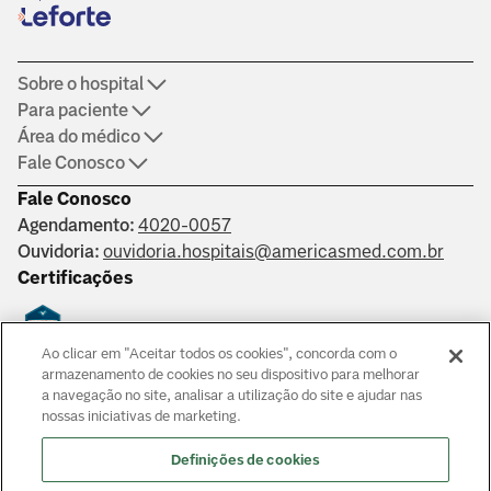
Sobre o hospital
Para paciente
Área do médico
Fale Conosco
Fale Conosco
Agendamento:
4020-0057
Ouvidoria:
ouvidoria.hospitais@americasmed.com.br
Certificações
Ao clicar em "Aceitar todos os cookies", concorda com o
Saber mais
armazenamento de cookies no seu dispositivo para melhorar
a navegação no site, analisar a utilização do site e ajudar nas
nossas iniciativas de marketing.
Responsáveis técnicos: Alphaville: Dr. João Paulo Muaccad Gama
- CRM 152994. Liberdade: Dra. Ana Carolina Martins Costa
Definições de cookies
Juliano - CRM 126483. Morumbi: Dr. Victor Hada Sanders - CRM: