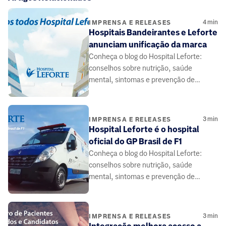
4
min
IMPRENSA E RELEASES
Hospitais Bandeirantes e Leforte
anunciam unificação da marca
Conheça o blog do Hospital Leforte:
conselhos sobre nutrição, saúde
mental, sintomas e prevenção de
doenças, elaborado por médicos e
especialistas da área da saúde.
3
min
IMPRENSA E RELEASES
Hospital Leforte é o hospital
oficial do GP Brasil de F1
Conheça o blog do Hospital Leforte:
conselhos sobre nutrição, saúde
mental, sintomas e prevenção de
doenças, elaborado por médicos e
especialistas da área da saúde.
3
min
IMPRENSA E RELEASES