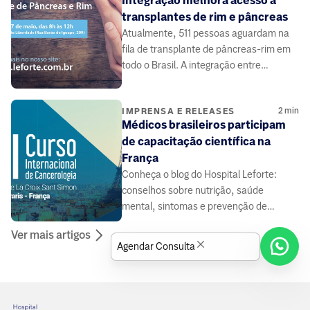
Integração melhora acesso a
transplantes de rim e pâncreas
Atualmente, 511 pessoas aguardam na
fila de transplante de pâncreas-rim em
todo o Brasil. A integração entre
médicos e pacientes pode contribuir.
2
min
IMPRENSA E RELEASES
Médicos brasileiros participam
de capacitação científica na
França
Conheça o blog do Hospital Leforte:
conselhos sobre nutrição, saúde
mental, sintomas e prevenção de
doenças, elaborado por médicos e
Ver mais artigos
especialistas da área da saúde.
Agendar Consulta