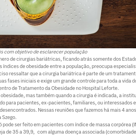
s com objetivo de esclarecer população
ro de cirurgias bariátricas, ficando atrás somente dos Estad
 índices de obesidade entre a população, preocupa especialis
so ressaltar que a cirurgia bariátrica é parte de um tratamen
s fases iniciais e exige um grande controle para toda a vida d
entro de Tratamento da Obesidade no Hospital Leforte.
 obesidade, mas também quando a cirurgia é indicada, a instit
o para pacientes, ex-pacientes, familiares, ou interessados 
 desencontrados. Nessas reuniões que fazemos há mais 4 ano
a Szego.
 pode ser feito em pacientes com índice de massa corpórea (
seja de 35 a 39,9, com alguma doença associada (comorbidad