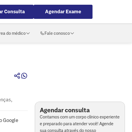
r Consulta
Agendar Exame
rea do médico
Fale conosco
enças,
Agendar consulta
Contamos com um corpo clínico experiente
o Google
e preparado para atender você! Agende
sua consulta através do nosso