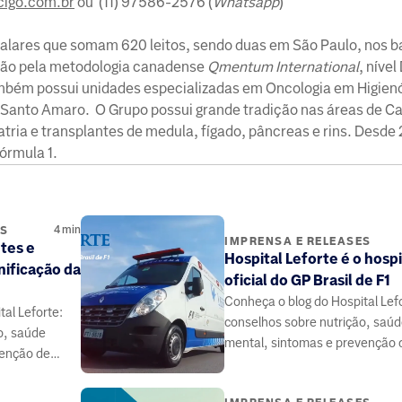
cigo.com.br
ou (11) 97586-2576 (
Whatsapp
)
talares que somam 620 leitos, sendo duas em São Paulo, nos ba
ação pela metodologia canadense
Qmentum International
, níve
mbém possui unidades especializadas em Oncologia em Higienó
m Santo Amaro. O Grupo possui grande tradição nas áreas de Ca
tria e transplantes de medula, fígado, pâncreas e rins. Desde 
Fórmula 1.
4
min
ES
IMPRENSA E RELEASES
tes e
Hospital Leforte é o hospi
nificação da
oficial do GP Brasil de F1
Conheça o blog do Hospital Lef
al Leforte:
conselhos sobre nutrição, saú
o, saúde
mental, sintomas e prevenção 
venção de
doenças, elaborado por médico
 médicos e
especialistas da área da saúde.
 saúde.