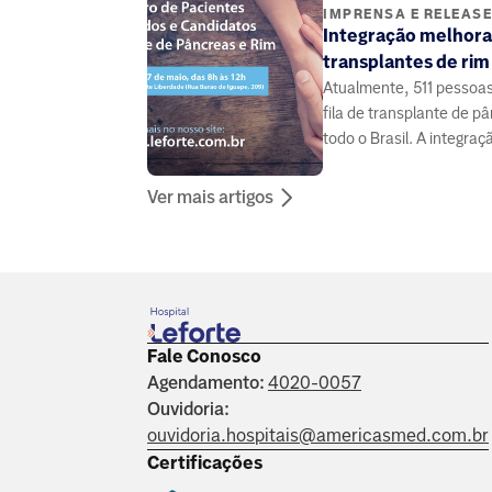
IMPRENSA E RELEAS
Integração melhora
transplantes de rim
Atualmente, 511 pessoa
fila de transplante de 
todo o Brasil. A integraç
médicos e pacientes pode
Ver mais artigos
Fale Conosco
Agendamento:
4020-0057
Ouvidoria:
ouvidoria.hospitais@americasmed.com.br
Certificações