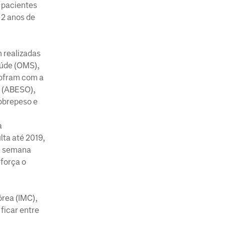
s pacientes
 2 anos de
m realizadas
aúde (OMS),
sofram com a
a (ABESO),
obrepeso e
a
ta até 2019,
ma semana
eforça o
rea (IMC),
ficar entre