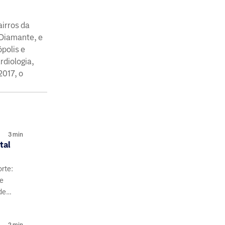
irros da
l Diamante, e
polis e
rdiologia,
2017, o
3
min
tal
orte:
de
de
s e
2
min