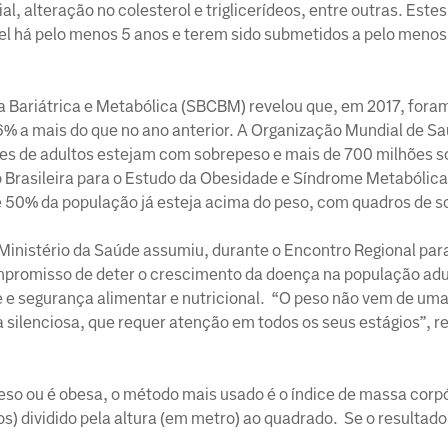
al, alteração no colesterol e triglicerídeos, entre outras. Este
 há pelo menos 5 anos e terem sido submetidos a pelo menos
ia Bariátrica e Metabólica (SBCBM) revelou que, em 2017, fora
5,6% a mais do que no ano anterior. A Organização Mundial de S
lhões de adultos estejam com sobrepeso e mais de 700 milhões 
o Brasileira para o Estudo da Obesidade e Síndrome Metabólic
 50% da população já esteja acima do peso, com quadros de s
 Ministério da Saúde assumiu, durante o Encontro Regional par
mpromisso de deter o crescimento da doença na população adul
úde e segurança alimentar e nutricional. “O peso não vem de u
silenciosa, que requer atenção em todos os seus estágios”, r
so ou é obesa, o método mais usado é o índice de massa corpó
s) dividido pela altura (em metro) ao quadrado. Se o resultado 