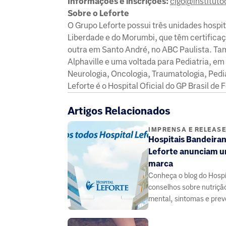
Informações e inscrições:
cigo@instituto
Sobre o Leforte
O Grupo Leforte possui três unidades hospi
Liberdade e do Morumbi, que têm certific
outra em Santo André, no ABC Paulista. Ta
Alphaville e uma voltada para Pediatria, e
Neurologia, Oncologia, Traumatologia, Pedia
Leforte é o Hospital Oficial do GP Brasil de 
Artigos Relacionados
IMPRENSA E RELEAS
Hospitais Bandeiran
Leforte anunciam u
marca
Conheça o blog do Hospit
conselhos sobre nutriçã
mental, sintomas e pre
doenças, elaborado por
especialistas da área da