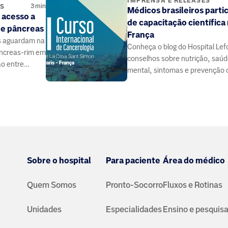
IMPRENSA E RELEASES
3
min
ES
Médicos brasileiros parti
 acesso a
de capacitação científica
 e pâncreas
França
s aguardam na
Conheça o blog do Hospital Lef
pâncreas-rim em
conselhos sobre nutrição, saú
ão entre
mental, sintomas e prevenção 
 contribuir.
doenças, elaborado por médico
especialistas da área da saúde.
Sobre o hospital
Para paciente
Área do médico
Quem Somos
Pronto-Socorro
Fluxos e Rotinas
Unidades
Especialidades
Ensino e pesquis