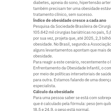
diabetes, apneia do sono, hipertensão arteri
também precisam ter uma obesidade estável
tratamento clínico, sem sucesso.
Índice de obesidade cresce a cada ano
Pesquisa da Sociedade Brasileira de Cirurg
105.642 mil cirurgias bariátricas no país, 
por sua vez, projeta que, até 2025, 2,3 bi
obesidade. No Brasil, segundo a Associaçã
alguns levantamentos apontam que mais de
obesidade.
Para reagir a este cenário, recentemente o
Enfrentamento da Obesidade Infantil, o co
por meio de políticas intersetoriais de sa
para outra. Estamos falando de uma doença 
especialista.
Cálculo da obesidade
Para uma pessoa saber se está com sobrepe
que é calculado pela fórmula: peso (em quilo
18,5 e 24,9, o peso está normal.