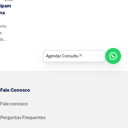
cipam
 na
orte:
de
de
s e
Agendar Consulta
Fale Conosco
Fale conosco
a
Perguntas Frequentes