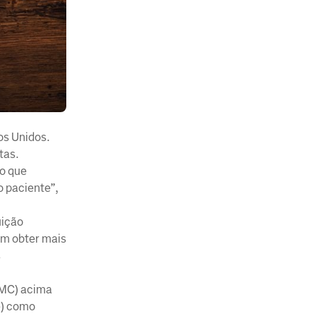
os Unidos.
tas.
to que
o paciente”,
uição
em obter mais
s
IMC) acima
e) como