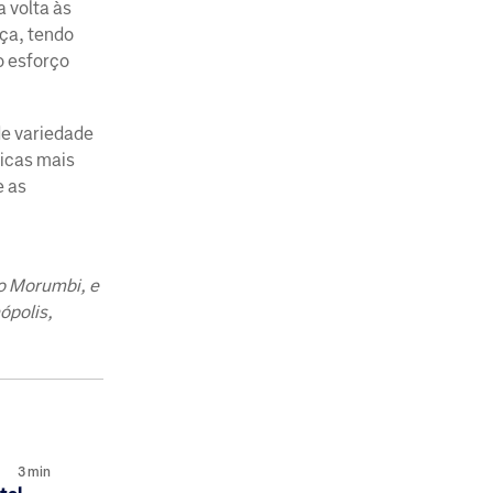
 volta às
nça, tendo
o esforço
e variedade
nicas mais
e as
do Morumbi, e
ópolis,
3
min