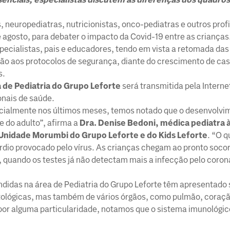
, neuropediatras, nutricionistas, onco-pediatras e outros prof
e agosto, para debater o impacto da Covid-19 entre as crianças
cialistas, pais e educadores, tendo em vista a retomada das
ção aos protocolos de segurança, diante do crescimento de ca
s.
a de Pediatria do Grupo Leforte
será transmitida pela Interne
onais de saúde.
ecialmente nos últimos meses, temos notado que o desenvolvi
e do adulto”, afirma a
Dra. Denise Bedoni, médica pediatra à
 Unidade Morumbi do Grupo Leforte e do Kids Leforte
. “O 
ardio provocado pelo vírus. As crianças chegam ao pronto soc
quando os testes já não detectam mais a infecção pelo corona
ndidas na área de Pediatria do Grupo Leforte têm apresentado
tológicas, mas também de vários órgãos, como pulmão, coração
, por alguma particularidade, notamos que o sistema imunológi