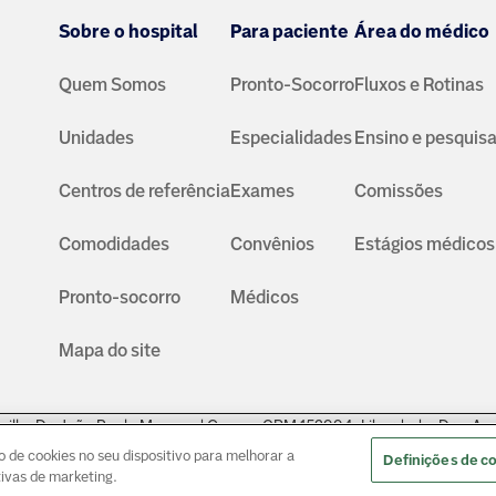
Sobre o hospital
Para paciente
Área do médico
Quem Somos
Pronto-Socorro
Fluxos e Rotinas
Unidades
Especialidades
Ensino e pesquis
Centros de referência
Exames
Comissões
Comodidades
Convênios
Estágios médicos
Pronto-socorro
Médicos
Mapa do site
ville: Dr. João Paulo Muaccad Gama - CRM 152994. Liberdade: Dra. An
nders - CRM: 135237
© Copyright
2026
de cookies no seu dispositivo para melhorar a
Definições de c
ativas de marketing.