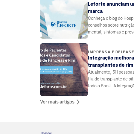
Leforte anunciam u
marca
Conheça o blog do Hospit
conselhos sobre nutriçã
mental, sintomas e pre
doenças, elaborado por
especialistas da área da
IMPRENSA E RELEAS
Integração melhora
transplantes de rim
Atualmente, 511 pessoa
fila de transplante de 
todo o Brasil. A integraç
médicos e pacientes pode
Ver mais artigos