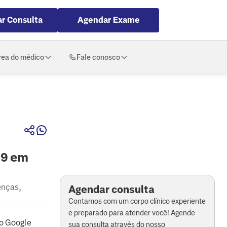
r Consulta
Agendar Exame
rea do médico
Fale conosco
19 em
enças,
Agendar consulta
Contamos com um corpo clínico experiente
e preparado para atender você! Agende
o Google
sua consulta através do nosso