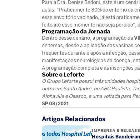
Para a Dra. Denise Bedoni, este é um cenár
aulas. “Praticamente 80% do entorno da cri
esse envoltório vacinado, já está praticame
feito até esse momento não seja perdido”, d
Programação da Jornada
Dentro desse cenário, a programação da
VI
de temas, desde a aplicação das vacinas co
frequentes durante e após a infecção, pas
manifestações neurológicas da doença, ent
A programação completa e as inscrições p
Sobre o Leforte
O Grupo Leforte possui três unidades hospi
outra em Santo André, no ABC Paulista. Ta
Alphaville e Osasco, e uma voltada para Pe
SP 08/2021
Artigos Relacionados
IMPRENSA E RELEAS
Hospitais Bandeiran