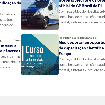
Hospital Leforte é o hospi
nificação da
oficial do GP Brasil de F1
Conheça o blog do Hospital Lef
al Leforte:
conselhos sobre nutrição, saú
o, saúde
mental, sintomas e prevenção 
venção de
doenças, elaborado por médico
 médicos e
especialistas da área da saúde.
 saúde.
IMPRENSA E RELEASES
3
min
ES
Médicos brasileiros parti
 acesso a
de capacitação científica
 e pâncreas
França
s aguardam na
Conheça o blog do Hospital Lef
pâncreas-rim em
conselhos sobre nutrição, saú
ão entre
mental, sintomas e prevenção 
 contribuir.
doenças, elaborado por médico
especialistas da área da saúde.