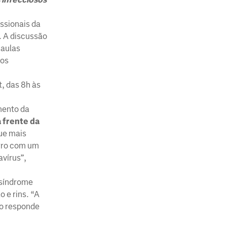
issionais da
. A discussão
 aulas
sos
t, das 8h às
mento da
 frente da
que mais
orro com um
vírus”,
 síndrome
 e rins. “A
co responde