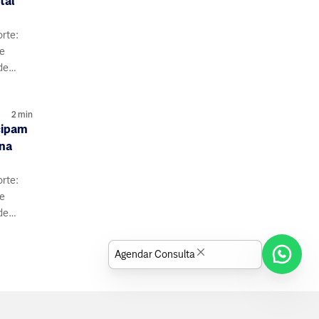
tal
orte:
de
de
s e
2
min
cipam
 na
orte:
de
de
s e
Agendar Consulta