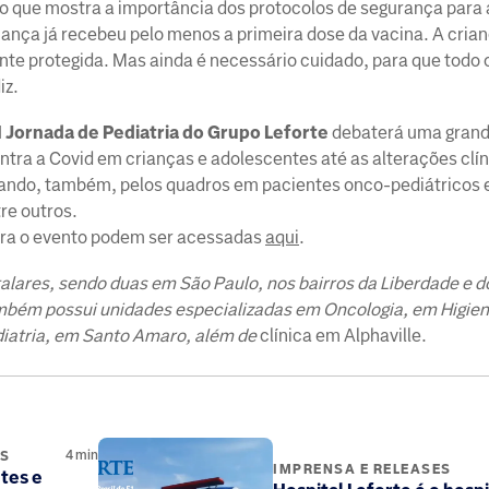
io que mostra a importância dos protocolos de segurança para a
ança já recebeu pelo menos a primeira dose da vacina. A cria
nte protegida. Mas ainda é necessário cuidado, para que todo 
iz.
I Jornada de Pediatria do Grupo Leforte
debaterá uma grand
ntra a Covid em crianças e adolescentes até as alterações clí
sando, também, pelos quadros em pacientes onco-pediátricos 
re outros.
ara o evento podem ser acessadas
aqui
.
talares, sendo duas em São Paulo, nos bairros da Liberdade e 
mbém possui unidades especializadas em Oncologia, em Higien
diatria, em Santo Amaro, além de
clínica em Alphaville.
4
min
ES
IMPRENSA E RELEASES
tes e