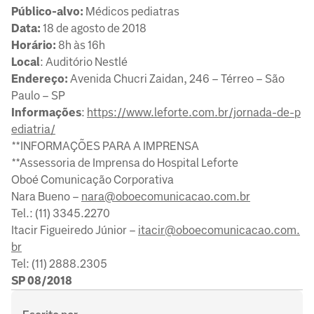
Público-alvo:
Médicos pediatras
Data:
18 de agosto de 2018
Horário:
8h às 16h
Local
: Auditório Nestlé
Endereço:
Avenida Chucri Zaidan, 246 – Térreo – São
Paulo – SP
Informações
:
https://www.leforte.com.br/jornada-de-p
ediatria/
**INFORMAÇÕES PARA A IMPRENSA
**Assessoria de Imprensa do Hospital Leforte
Oboé Comunicação Corporativa
Nara Bueno –
nara@oboecomunicacao.com.br
Tel.: (11) 3345.2270
Itacir Figueiredo Júnior –
itacir@oboecomunicacao.com.
br
Tel: (11) 2888.2305
SP 08/2018