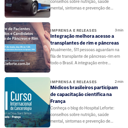
conselhos sobre nutrição, saúde
mental, sintomas e prevenção de
doenças, elaborado por médicos e
especialistas da área da saúde.
3
min
IMPRENSA E RELEASES
Integração melhora acesso a
transplantes de rim e pâncreas
Atualmente, 511 pessoas aguardam na
fila de transplante de pâncreas-rim em
todo o Brasil. A integração entre
médicos e pacientes pode contribuir.
2
min
IMPRENSA E RELEASES
Médicos brasileiros participam
de capacitação científica na
França
Conheça o blog do Hospital Leforte:
conselhos sobre nutrição, saúde
mental, sintomas e prevenção de
doenças, elaborado por médicos e