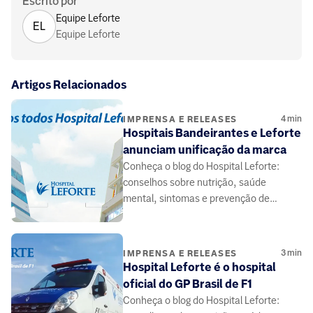
Escrito por
Equipe Leforte
EL
Equipe Leforte
Artigos Relacionados
4
min
IMPRENSA E RELEASES
Hospitais Bandeirantes e Leforte
anunciam unificação da marca
Conheça o blog do Hospital Leforte:
conselhos sobre nutrição, saúde
mental, sintomas e prevenção de
doenças, elaborado por médicos e
especialistas da área da saúde.
3
min
IMPRENSA E RELEASES
Hospital Leforte é o hospital
oficial do GP Brasil de F1
Conheça o blog do Hospital Leforte: