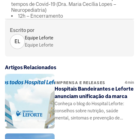
tempos de Covid-19 (Dra. Maria Cecília Lopes –
Neuropediatria)
12h – Encerramento
Escrito por
Equipe Leforte
EL
Equipe Leforte
Artigos Relacionados
4
min
IMPRENSA E RELEASES
Hospitais Bandeirantes e Leforte
anunciam unificação da marca
Conheça o blog do Hospital Leforte:
conselhos sobre nutrição, saúde
mental, sintomas e prevenção de
doenças, elaborado por médicos e
especialistas da área da saúde.