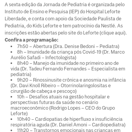
A sexta edição da Jornada de Pediatria é organizada pelo
Instituto de Ensino e Pesquisa (IEP) do Hospital Leforte
Liberdade, e conta com apoio da Sociedade Paulista de
Pediatria, do Kids Leforte e tem patrocínio da Nestlé. As
inscrições estão abertas pelo site do Leforte (clique aqui).
Confira a programação:
7h50 – Abertura (Dra. Denise Bedoni – Pediatra)
8h – Imunidade da criança pós Covid-19 (Dr. Marco
Aurélio Safadi – Infectologista)
8h40 – Manejo da imunidade no primeiro ano de
vida (Dr. Tadeu Fernando Fernandes – Especialista em
pediatria)
9h20 – Rinossinusite crônica e anosmia na infância
(Dr. Davi Knoll Ribeiro – Otorrinolaringolositas e
cirurgião de cabeça e pescoço)
10h – Desafios atuais na gestão hospitalar e
perspectivas futuras da saúde no cenário
macroeconômico (Rodrigo Lopes – CEO do Grupo
Leforte)
10h40 – Cardiopatias de hiperfluxo x insuficiência
respiratória aguda (Dr. Daniel Amoni – Cardiopediatra)
11h20 – Transtornos emocionais nas crianças em