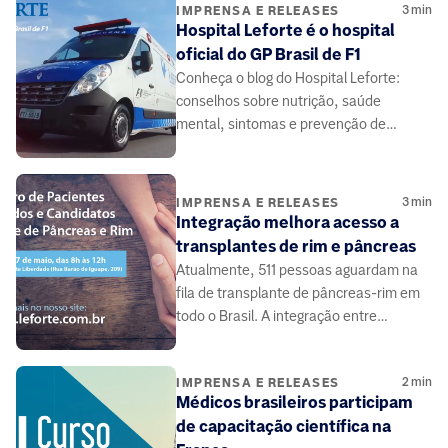
3
min
IMPRENSA E RELEASES
Hospital Leforte é o hospital
oficial do GP Brasil de F1
Conheça o blog do Hospital Leforte:
conselhos sobre nutrição, saúde
mental, sintomas e prevenção de
doenças, elaborado por médicos e
especialistas da área da saúde.
3
min
IMPRENSA E RELEASES
Integração melhora acesso a
transplantes de rim e pâncreas
Atualmente, 511 pessoas aguardam na
fila de transplante de pâncreas-rim em
todo o Brasil. A integração entre
médicos e pacientes pode contribuir.
2
min
IMPRENSA E RELEASES
Médicos brasileiros participam
de capacitação científica na