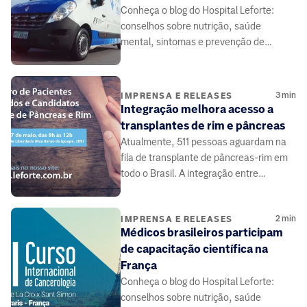
Conheça o blog do Hospital Leforte:
conselhos sobre nutrição, saúde
mental, sintomas e prevenção de
doenças, elaborado por médicos e
especialistas da área da saúde.
3
min
IMPRENSA E RELEASES
Integração melhora acesso a
transplantes de rim e pâncreas
Atualmente, 511 pessoas aguardam na
fila de transplante de pâncreas-rim em
todo o Brasil. A integração entre
médicos e pacientes pode contribuir.
2
min
IMPRENSA E RELEASES
Médicos brasileiros participam
de capacitação científica na
França
Conheça o blog do Hospital Leforte:
conselhos sobre nutrição, saúde