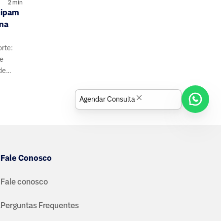
2
min
cipam
 na
orte:
de
de
s e
Agendar Consulta
Fale Conosco
Fale conosco
a
Perguntas Frequentes