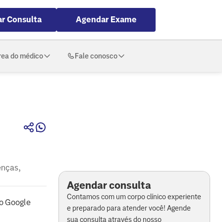
r Consulta
Agendar Exame
rea do médico
Fale conosco
enças,
Agendar consulta
Contamos com um corpo clínico experiente
o Google
e preparado para atender você! Agende
sua consulta através do nosso