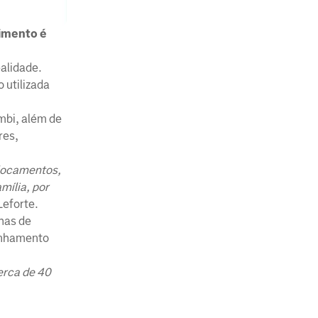
dimento é
alidade.
 utilizada
mbi, além de
res,
slocamentos,
mília, por
Leforte.
has de
inhamento
erca de 40