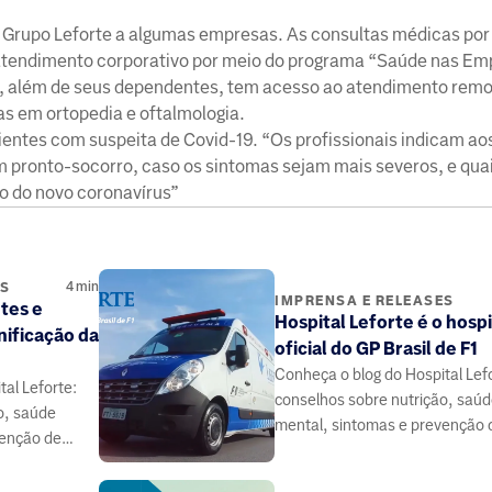
 Grupo Leforte a algumas empresas. As consultas médicas por
 atendimento corporativo por meio do programa “Saúde nas E
s, além de seus dependentes, tem acesso ao atendimento remo
as em ortopedia e oftalmologia.
entes com suspeita de Covid-19. “Os profissionais indicam ao
 pronto-socorro, caso os sintomas sejam mais severos, e quai
o do novo coronavírus”
4
min
ES
IMPRENSA E RELEASES
tes e
Hospital Leforte é o hospi
nificação da
oficial do GP Brasil de F1
Conheça o blog do Hospital Lef
al Leforte:
conselhos sobre nutrição, saú
o, saúde
mental, sintomas e prevenção 
venção de
doenças, elaborado por médico
 médicos e
especialistas da área da saúde.
 saúde.