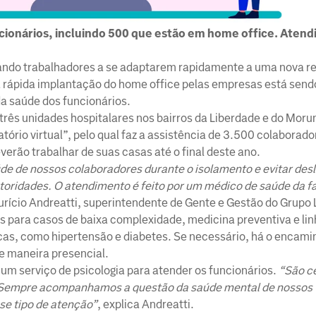
ncionários, incluindo 500 que estão em home office. Aten
ando trabalhadores a se adaptarem rapidamente a uma nova re
a rápida implantação do home office pelas empresas está sendo
a saúde dos funcionários.
três unidades hospitalares nos bairros da Liberdade e do Moru
tório virtual”, pelo qual faz a assistência de 3.500 colaborado
verão trabalhar de suas casas até o final deste ano.
saúde de nossos colaboradores durante o isolamento e evitar de
toridades. O atendimento é feito por um médico de saúde da fa
aurício Andreatti, superintendente de Gente e Gestão do Grupo 
s para casos de baixa complexidade, medicina preventiva e lin
cas, como hipertensão e diabetes. Se necessário, há o encam
e maneira presencial.
m serviço de psicologia para atender os funcionários.
“São c
. Sempre acompanhamos a questão da saúde mental de nossos
se tipo de atenção”
, explica Andreatti.