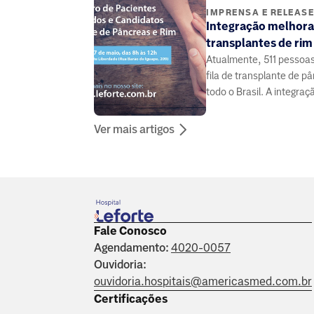
IMPRENSA E RELEAS
Integração melhora
transplantes de rim
Atualmente, 511 pessoa
fila de transplante de 
todo o Brasil. A integraç
médicos e pacientes pode
Ver mais artigos
Fale Conosco
Agendamento:
4020-0057
Ouvidoria:
ouvidoria.hospitais@americasmed.com.br
Certificações