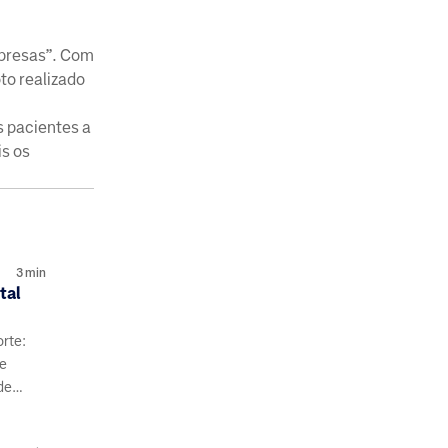
mpresas”. Com
to realizado
s pacientes a
s os
3
min
tal
orte:
de
de
s e