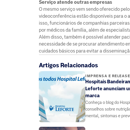
Serviço atende outras empresas
O mesmo serviço vem sendo oferecido pelo
videoconferência estão disponíveis para o
isso, funcionários de companhias parceira
por médicos da família, além de especialist
Além disso, também é possível atender paci
necessidade de se procurar atendimento em
cuidados básicos para evitar a disseminaçã
Artigos Relacionados
IMPRENSA E RELEAS
Hospitais Bandeiran
Leforte anunciam u
marca
Conheça o blog do Hospit
conselhos sobre nutriçã
mental, sintomas e pre
doenças, elaborado por
especialistas da área da