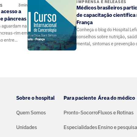
IMPRENSA E RELEASES
3
min
ES
Médicos brasileiros parti
 acesso a
de capacitação científica
 e pâncreas
França
s aguardam na
Conheça o blog do Hospital Lef
pâncreas-rim em
conselhos sobre nutrição, saú
ão entre
mental, sintomas e prevenção 
 contribuir.
doenças, elaborado por médico
especialistas da área da saúde.
Sobre o hospital
Para paciente
Área do médico
Quem Somos
Pronto-Socorro
Fluxos e Rotinas
Unidades
Especialidades
Ensino e pesquis