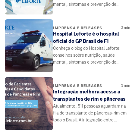
mental, sintomas e prevenção de
doenças, elaborado por médicos e
especialistas da área da saúde.
3
min
IMPRENSA E RELEASES
Hospital Leforte é o hospital
oficial do GP Brasil de F1
Conheça o blog do Hospital Leforte:
conselhos sobre nutrição, saúde
mental, sintomas e prevenção de
doenças, elaborado por médicos e
especialistas da área da saúde.
3
min
IMPRENSA E RELEASES
Integração melhora acesso a
transplantes de rim e pâncreas
Atualmente, 511 pessoas aguardam na
fila de transplante de pâncreas-rim em
todo o Brasil. A integração entre
médicos e pacientes pode contribuir.