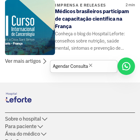
2
min
IMPRENSA E RELEASES
Médicos brasileiros participam
de capacitação científica na
França
Conheça o blog do Hospital Leforte:
conselhos sobre nutrição, saúde
mental, sintomas e prevenção de
doenças, elaborado por médicos e
Ver mais artigos
especialistas da área da saúde.
Agendar Consulta
Sobre o hospital
Para paciente
Área do médico