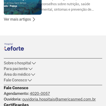
conselhos sobre nutrição, saúde
mental, sintomas e prevenção de
doenças, elaborado por médicos e
Ver mais artigos
especialistas da área da saúde.
Sobre o hospital
Para paciente
Área do médico
Fale Conosco
Fale Conosco
Agendamento:
4020-0057
Ouvidoria:
ouvidoria.hospitais@americasmed.com.br
Certificações