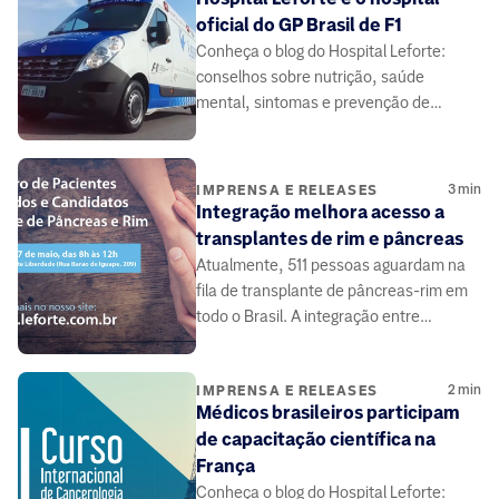
oficial do GP Brasil de F1
Conheça o blog do Hospital Leforte:
conselhos sobre nutrição, saúde
mental, sintomas e prevenção de
doenças, elaborado por médicos e
especialistas da área da saúde.
3
min
IMPRENSA E RELEASES
Integração melhora acesso a
transplantes de rim e pâncreas
Atualmente, 511 pessoas aguardam na
fila de transplante de pâncreas-rim em
todo o Brasil. A integração entre
médicos e pacientes pode contribuir.
2
min
IMPRENSA E RELEASES
Médicos brasileiros participam
de capacitação científica na
França
Conheça o blog do Hospital Leforte: