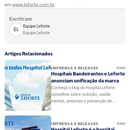
em
www.leforte.com.br
.
Escrito por
Equipe Leforte
EL
Equipe Leforte
Artigos Relacionados
4
min
IMPRENSA E RELEASES
Hospitais Bandeirantes e Leforte
anunciam unificação da marca
Conheça o blog do Hospital Leforte:
conselhos sobre nutrição, saúde
mental, sintomas e prevenção de
doenças, elaborado por médicos e
especialistas da área da saúde.
3
min
IMPRENSA E RELEASES
Hospital Leforte é o hospital