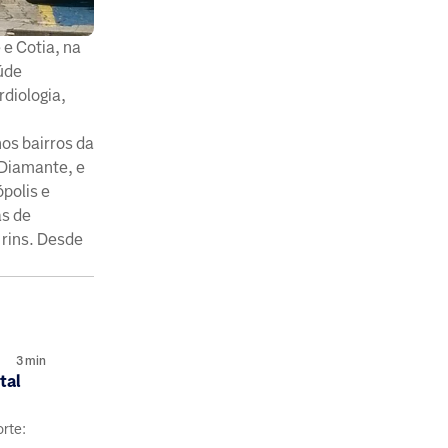
 e Cotia, na
úde
rdiologia,
os bairros da
l Diamante, e
polis e
as de
 rins. Desde
3
min
tal
orte: