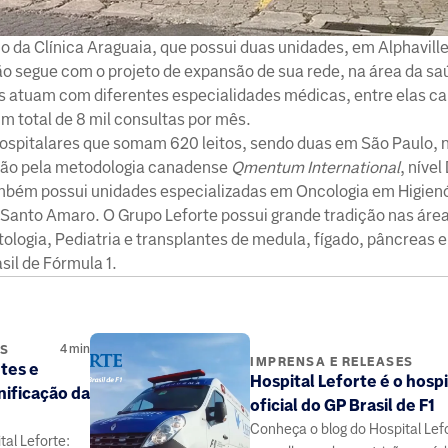
io da Clínica Araguaia, que possui duas unidades, em Alphaville
ão segue com o projeto de expansão de sua rede, na área da sa
as atuam com diferentes especialidades médicas, entre elas ca
um total de 8 mil consultas por mês.
ospitalares que somam 620 leitos, sendo duas em São Paulo, n
ação pela metodologia canadense
Qmentum International
, níve
mbém possui unidades especializadas em Oncologia em Higienó
m Santo Amaro. O Grupo Leforte possui grande tradição nas áre
ologia, Pediatria e transplantes de medula, fígado, pâncreas e
asil de Fórmula 1.
4
min
ES
IMPRENSA E RELEASES
tes e
Hospital Leforte é o hospi
nificação da
oficial do GP Brasil de F1
Conheça o blog do Hospital Lef
al Leforte: