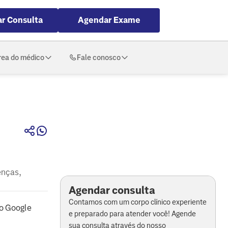
r Consulta
Agendar Exame
rea do médico
Fale conosco
enças,
Agendar consulta
Contamos com um corpo clínico experiente
o Google
e preparado para atender você! Agende
sua consulta através do nosso