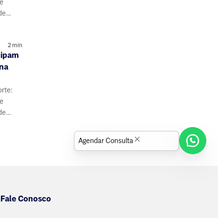
de
de
s e
2
min
cipam
 na
orte:
de
de
s e
Agendar Consulta
Fale Conosco