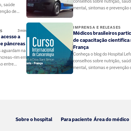
conselhos sobre nutrição, saú
o, saúde
mental, sintomas e prevenção 
venção de
doenças, elaborado por médico
 médicos e
especialistas da área da saúde.
 saúde.
IMPRENSA E RELEASES
3
min
ES
Médicos brasileiros parti
 acesso a
de capacitação científica
 e pâncreas
França
s aguardam na
Conheça o blog do Hospital Lef
pâncreas-rim em
conselhos sobre nutrição, saú
ão entre
mental, sintomas e prevenção 
 contribuir.
doenças, elaborado por médico
especialistas da área da saúde.
Sobre o hospital
Para paciente
Área do médico