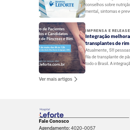
conselhos sobre nutriçã
mental, sintomas e pre
doenças, elaborado por
especialistas da área da
IMPRENSA E RELEAS
Integração melhora
transplantes de rim
Atualmente, 511 pessoa
fila de transplante de 
todo o Brasil. A integraç
médicos e pacientes pode
Ver mais artigos
Fale Conosco
Agendamento:
4020-0057