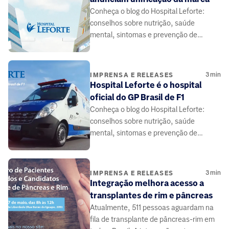
Conheça o blog do Hospital Leforte:
conselhos sobre nutrição, saúde
mental, sintomas e prevenção de
doenças, elaborado por médicos e
especialistas da área da saúde.
3
min
IMPRENSA E RELEASES
Hospital Leforte é o hospital
oficial do GP Brasil de F1
Conheça o blog do Hospital Leforte:
conselhos sobre nutrição, saúde
mental, sintomas e prevenção de
doenças, elaborado por médicos e
especialistas da área da saúde.
3
min
IMPRENSA E RELEASES
Integração melhora acesso a
transplantes de rim e pâncreas
Atualmente, 511 pessoas aguardam na
fila de transplante de pâncreas-rim em