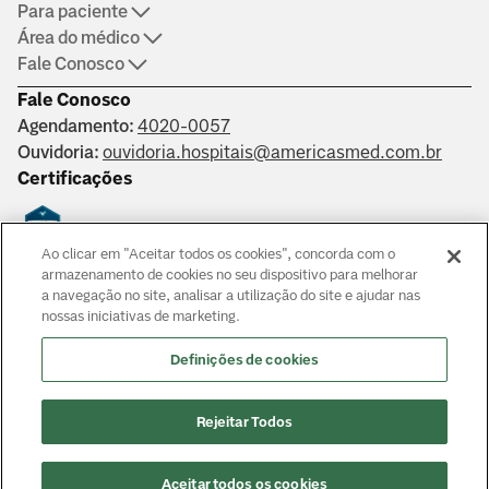
Para paciente
Área do médico
Fale Conosco
Fale Conosco
Agendamento:
4020-0057
Ouvidoria:
ouvidoria.hospitais@americasmed.com.br
Certificações
Ao clicar em "Aceitar todos os cookies", concorda com o
Saber mais
armazenamento de cookies no seu dispositivo para melhorar
a navegação no site, analisar a utilização do site e ajudar nas
nossas iniciativas de marketing.
Responsáveis técnicos: Alphaville: Dr. João Paulo Muaccad Gama
- CRM 152994. Liberdade: Dra. Ana Carolina Martins Costa
Definições de cookies
Juliano - CRM 126483. Morumbi: Dr. Victor Hada Sanders - CRM:
135237
© Copyright
2026
Rejeitar Todos
Aceitar todos os cookies