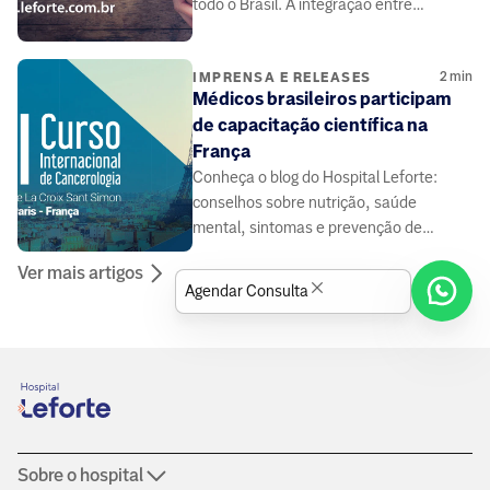
todo o Brasil. A integração entre
médicos e pacientes pode contribuir.
2
min
IMPRENSA E RELEASES
Médicos brasileiros participam
de capacitação científica na
França
Conheça o blog do Hospital Leforte:
conselhos sobre nutrição, saúde
mental, sintomas e prevenção de
doenças, elaborado por médicos e
Ver mais artigos
especialistas da área da saúde.
Agendar Consulta
Sobre o hospital