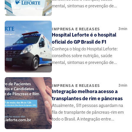
mental, sintomas e prevenção de
doenças, elaborado por médicos e
especialistas da área da saúde.
3
min
IMPRENSA E RELEASES
Hospital Leforte é o hospital
oficial do GP Brasil de F1
Conheça o blog do Hospital Leforte:
conselhos sobre nutrição, saúde
mental, sintomas e prevenção de
doenças, elaborado por médicos e
especialistas da área da saúde.
3
min
IMPRENSA E RELEASES
Integração melhora acesso a
transplantes de rim e pâncreas
Atualmente, 511 pessoas aguardam na
fila de transplante de pâncreas-rim em
todo o Brasil. A integração entre
médicos e pacientes pode contribuir.