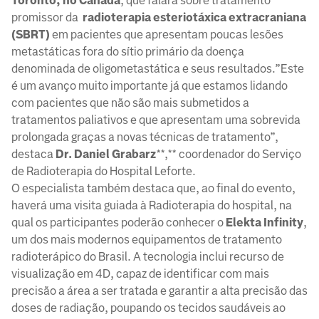
Toronto, no Canadá
, que falará sobre tratamento
promissor da
radioterapia esteriotáxica extracraniana
(SBRT)
em pacientes que apresentam poucas lesões
metastáticas fora do sítio primário da doença
denominada de oligometastática e seus resultados.”Este
é um avanço muito importante já que estamos lidando
com pacientes que não são mais submetidos a
tratamentos paliativos e que apresentam uma sobrevida
prolongada graças a novas técnicas de tratamento”,
destaca
Dr. Daniel Grabarz
**,** coordenador do Serviço
de Radioterapia do Hospital Leforte.
O especialista também destaca que, ao final do evento,
haverá uma visita guiada à Radioterapia do hospital, na
qual os participantes poderão conhecer o
Elekta Infinity
,
um dos mais modernos equipamentos de tratamento
radioterápico do Brasil. A tecnologia inclui recurso de
visualização em 4D, capaz de identificar com mais
precisão a área a ser tratada e garantir a alta precisão das
doses de radiação, poupando os tecidos saudáveis ao