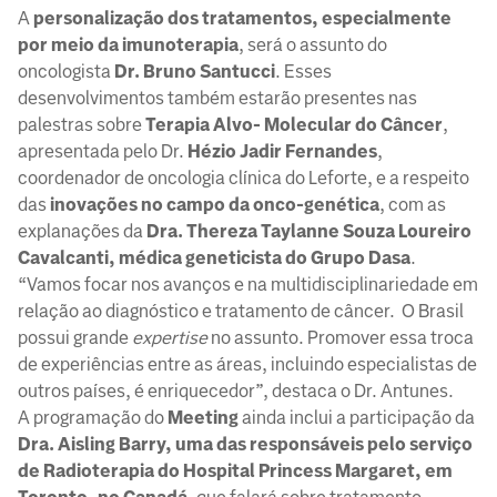
A
personalização dos tratamentos, especialmente
por meio da imunoterapia
, será o assunto do
oncologista
Dr. Bruno Santucci
. Esses
desenvolvimentos também estarão presentes nas
palestras sobre
Terapia Alvo- Molecular do Câncer
,
apresentada pelo Dr.
Hézio Jadir Fernandes
,
coordenador de oncologia clínica do Leforte, e a respeito
das
inovações no campo da onco-genética
, com as
explanações da
Dra. Thereza Taylanne Souza Loureiro
Cavalcanti, médica geneticista do Grupo Dasa
.
“Vamos focar nos avanços e na multidisciplinariedade em
relação ao diagnóstico e tratamento de câncer. O Brasil
possui grande
expertise
no assunto. Promover essa troca
de experiências entre as áreas, incluindo especialistas de
outros países, é enriquecedor”, destaca o Dr. Antunes.
A programação do
Meeting
ainda inclui a participação da
Dra. Aisling Barry,
uma das responsáveis pelo serviço
de Radioterapia do Hospital Princess Margaret, em