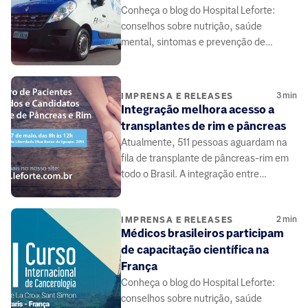
Conheça o blog do Hospital Leforte:
conselhos sobre nutrição, saúde
mental, sintomas e prevenção de
doenças, elaborado por médicos e
especialistas da área da saúde.
3
min
IMPRENSA E RELEASES
Integração melhora acesso a
transplantes de rim e pâncreas
Atualmente, 511 pessoas aguardam na
fila de transplante de pâncreas-rim em
todo o Brasil. A integração entre
médicos e pacientes pode contribuir.
2
min
IMPRENSA E RELEASES
Médicos brasileiros participam
de capacitação científica na
França
Conheça o blog do Hospital Leforte:
conselhos sobre nutrição, saúde