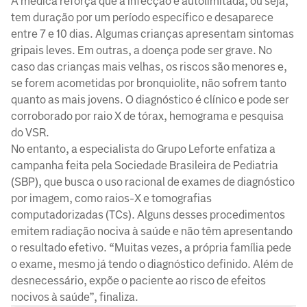
A médica reforça que a infecção é autolimitada, ou seja,
tem duração por um período específico e desaparece
entre 7 e 10 dias. Algumas crianças apresentam sintomas
gripais leves. Em outras, a doença pode ser grave. No
caso das crianças mais velhas, os riscos são menores e,
se forem acometidas por bronquiolite, não sofrem tanto
quanto as mais jovens. O diagnóstico é clínico e pode ser
corroborado por raio X de tórax, hemograma e pesquisa
do VSR.
No entanto, a especialista do Grupo Leforte enfatiza a
campanha feita pela Sociedade Brasileira de Pediatria
(SBP), que busca o uso racional de exames de diagnóstico
por imagem, como raios-X e tomografias
computadorizadas (TCs). Alguns desses procedimentos
emitem radiação nociva à saúde e não têm apresentando
o resultado efetivo. “Muitas vezes, a própria família pede
o exame, mesmo já tendo o diagnóstico definido. Além de
desnecessário, expõe o paciente ao risco de efeitos
nocivos à saúde”, finaliza.