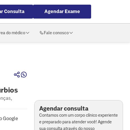
r Consulta
Agendar Exame
rea do médico
Fale conosco
úrbios
enças,
Agendar consulta
Contamos com um corpo clínico experiente
o Google
e preparado para atender você! Agende
sua consulta através do nosso