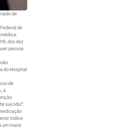
inado de
 Federal de
 médica.
19, dos dez
quer pessoa
 não
a do Hospital
sso de
, à
tenção
é suicídio”.
tomedicação
enor índice
rá um maior