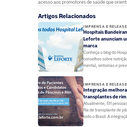
acesso aos promotores de saúde que orient
Artigos Relacionados
IMPRENSA E RELEAS
Hospitais Bandeiran
Leforte anunciam u
marca
Conheça o blog do Hospit
conselhos sobre nutriçã
mental, sintomas e pre
doenças, elaborado por
especialistas da área da
IMPRENSA E RELEAS
Integração melhora
transplantes de rim
Atualmente, 511 pessoa
fila de transplante de 
todo o Brasil. A integraç
médicos e pacientes pode