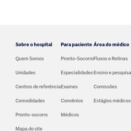
especialistas da área da saúde.
Sobre o hospital
Para paciente
Área do médico
Quem Somos
Pronto-Socorro
Fluxos e Rotinas
Unidades
Especialidades
Ensino e pesquis
Centros de referência
Exames
Comissões
Comodidades
Convênios
Estágios médicos
Pronto-socorro
Médicos
Mapa do site