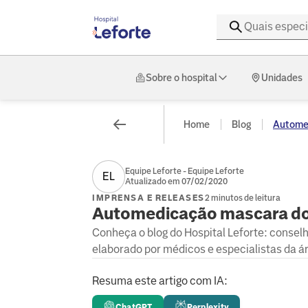
Sobre o hospital
Unidades
Home
Blog
Automed
Equipe Leforte - Equipe Leforte
EL
Atualizado em 07/02/2020
IMPRENSA E RELEASES
2 minutos de leitura
Automedicação mascara doe
Conheça o blog do Hospital Leforte: consel
elaborado por médicos e especialistas da á
Resuma este artigo com IA:
ChatGPT
Perplexity