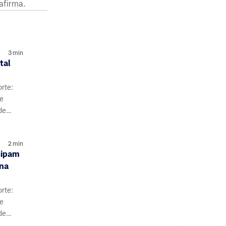
afirma.
3
min
tal
orte:
de
de
s e
2
min
cipam
 na
orte:
de
de
s e