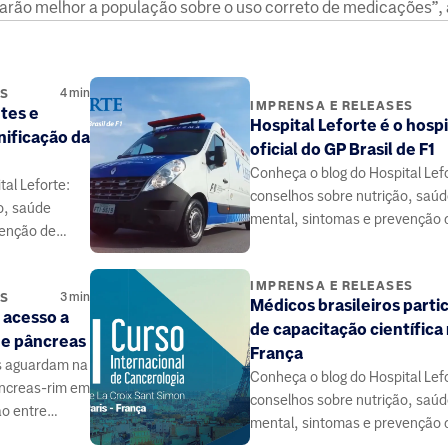
arão melhor a população sobre o uso correto de medicações”, 
4
min
ES
IMPRENSA E RELEASES
tes e
Hospital Leforte é o hospi
nificação da
oficial do GP Brasil de F1
Conheça o blog do Hospital Lef
al Leforte:
conselhos sobre nutrição, saú
o, saúde
mental, sintomas e prevenção 
venção de
doenças, elaborado por médico
 médicos e
especialistas da área da saúde.
 saúde.
IMPRENSA E RELEASES
3
min
ES
Médicos brasileiros parti
 acesso a
de capacitação científica
 e pâncreas
França
s aguardam na
Conheça o blog do Hospital Lef
pâncreas-rim em
conselhos sobre nutrição, saú
ão entre
mental, sintomas e prevenção 
 contribuir.
doenças, elaborado por médico