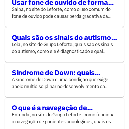
Usar fone de ouvido de forma
incorreta pode causar perda
Saiba, no site do Leforte, como o uso comum do
irreversível da audição
fone de ouvido pode causar perda gradativa da
audição e como fazer o uso de maneira segura.
Quais são os sinais do autismo e
como é feito o diagnóstico?
Leia, no site do Grupo Leforte, quais são os sinais
do autismo, como ele é diagnosticado e qual
acompanhamento a pessoa com TEA deve ter.
Síndrome de Down: quais
acompanhamentos são
A síndrome de Down é uma condição que exige
necessários para melhor
apoio multidisciplinar no desenvolvimento da
qualidade de vida?
criança. Veja no site do Leforte.
O que é a navegação de
pacientes oncológicos na
Entenda, no site do Grupo Leforte, como funciona
enfermagem?
a navegação de pacientes oncológicos, quais os
benefícios e porque é importante para o