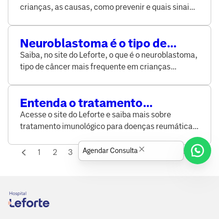
levar para o pronto-socorro?
crianças, as causas, como prevenir e quais sinais
indicam que a criança precisa de socorro
imediato.
Neuroblastoma é o tipo de
câncer mais comum em bebês e
Saiba, no site do Leforte, o que é o neuroblastoma,
um dos mais incidentes na
tipo de câncer mais frequente em crianças
população infantojuvenil
pequenas, o que a doença pode causar e como é
tratada.
Entenda o tratamento
imunológico para doenças
Acesse o site do Leforte e saiba mais sobre
reumáticas
tratamento imunológico para doenças reumáticas,
entre elas a artrite reumatoide.
Agendar Consulta
1
2
3
...
39
40
41
42
43
44