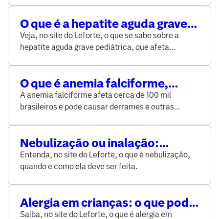
tratamento.
O que é a hepatite aguda grave
pediátrica de etiologia
Veja, no site do Leforte, o que se sabe sobre a
desconhecida, que afeta
hepatite aguda grave pediátrica, que afeta
crianças e adolescentes?
crianças e adolescentes e que já tem casos no
Brasil.
O que é anemia falciforme,
doença genética grave que afeta
A anemia falciforme afeta cerca de 100 mil
até 100 mil brasileiros?
brasileiros e pode causar derrames e outras
complicações. Saiba mais sobre ela no site do
Leforte.
Nebulização ou inalação:
quando é necessária e como
Entenda, no site do Leforte, o que é nebulização,
fazer?
quando e como ela deve ser feita.
Alergia em crianças: o que pode
causar e quando é necessário
Saiba, no site do Leforte, o que é alergia em