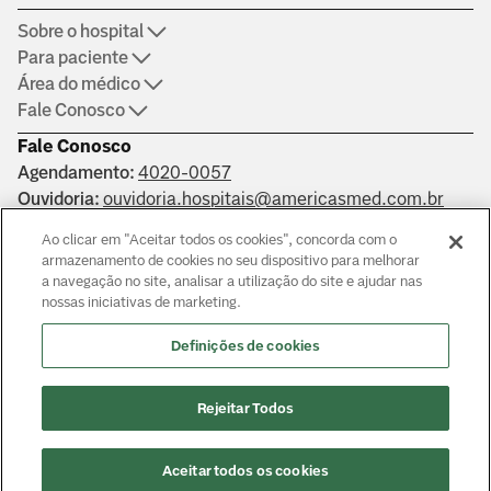
Sobre o hospital
Para paciente
Área do médico
Fale Conosco
Fale Conosco
Agendamento:
4020-0057
Ouvidoria:
ouvidoria.hospitais@americasmed.com.br
Certificações
Ao clicar em "Aceitar todos os cookies", concorda com o
armazenamento de cookies no seu dispositivo para melhorar
a navegação no site, analisar a utilização do site e ajudar nas
nossas iniciativas de marketing.
Saber mais
Definições de cookies
Responsáveis técnicos: Alphaville: Dr. João Paulo Muaccad Gama
- CRM 152994. Liberdade: Dra. Ana Carolina Martins Costa
Rejeitar Todos
Juliano - CRM 126483. Morumbi: Dr. Victor Hada Sanders - CRM:
135237
© Copyright
2026
Aceitar todos os cookies