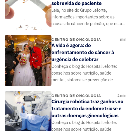
sobrevida do paciente
Leia, no site do Grupo Leforte,
informações importantes sobre as
causas do câncer de pulmão, que está
entre as doenças mais fatais e evitáveis
do mundo.
min
CENTRO DE ONCOLOGIA
A vida é agora: do
enfrentamento do câncer à
urgência de celebrar
Conheça o blog do Hospital Leforte:
conselhos sobre nutrição, saúde
mental, sintomas e prevenção de
doenças, elaborado por médicos e
especialistas da área da saúde.
2
min
CENTRO DE ONCOLOGIA
Cirurgia robótica traz ganhos no
tratamento da endometriose e
outras doenças ginecológicas
Conheça o blog do Hospital Leforte:
conselhos sobre nutrição, saúde