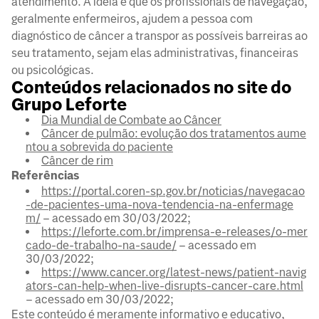
atendimento. A ideia é que os profissionais de navegação,
geralmente enfermeiros, ajudem a pessoa com
diagnóstico de câncer a transpor as possíveis barreiras ao
seu tratamento, sejam elas administrativas, financeiras
ou psicológicas.
Conteúdos relacionados no site do
Grupo Leforte
Dia Mundial de Combate ao Câncer
Câncer de pulmão: evolução dos tratamentos aume
ntou a sobrevida do paciente
Câncer de rim
Referências
https://portal.coren-sp.gov.br/noticias/navegacao
-de-pacientes-uma-nova-tendencia-na-enfermage
m/
– acessado em 30/03/2022;
https://leforte.com.br/imprensa-e-releases/o-mer
cado-de-trabalho-na-saude/
– acessado em
30/03/2022;
https://www.cancer.org/latest-news/patient-navig
ators-can-help-when-live-disrupts-cancer-care.html
– acessado em 30/03/2022;
Este conteúdo é meramente informativo e educativo,