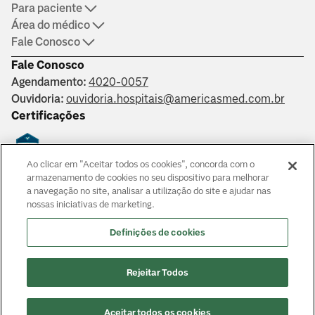
Para paciente
Área do médico
Fale Conosco
Fale Conosco
Agendamento:
4020-0057
Ouvidoria:
ouvidoria.hospitais@americasmed.com.br
Certificações
Ao clicar em "Aceitar todos os cookies", concorda com o
Saber mais
armazenamento de cookies no seu dispositivo para melhorar
a navegação no site, analisar a utilização do site e ajudar nas
nossas iniciativas de marketing.
Responsáveis técnicos: Alphaville: Dr. João Paulo Muaccad Gama
- CRM 152994. Liberdade: Dra. Ana Carolina Martins Costa
Definições de cookies
Juliano - CRM 126483. Morumbi: Dr. Victor Hada Sanders - CRM:
135237
© Copyright
2026
Rejeitar Todos
Aceitar todos os cookies