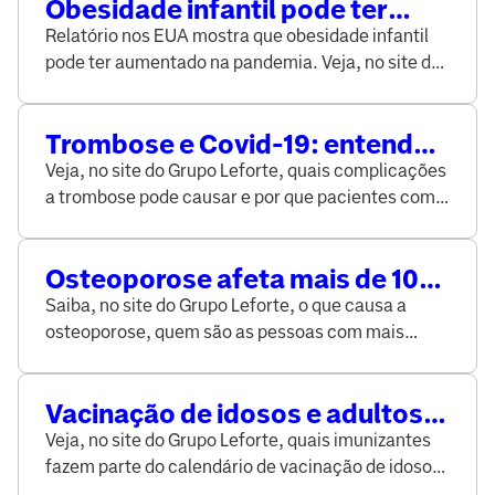
Obesidade infantil pode ter
aumentado desde o início da
Relatório nos EUA mostra que obesidade infantil
pandemia de Covid-19
pode ter aumentado na pandemia. Veja, no site do
Grupo Leforte, como prevenir e combater.
Trombose e Covid-19: entenda
qual a relação entre as duas
Veja, no site do Grupo Leforte, quais complicações
doenças e como driblar os
a trombose pode causar e por que pacientes com
riscos
Covid-19 devem ter atenção com a formação de
trombos.
Osteoporose afeta mais de 10
milhões de brasileiros e é uma
Saiba, no site do Grupo Leforte, o que causa a
das principais causas de
osteoporose, quem são as pessoas com mais
incapacidade
riscos de desenvolver a doença e como preveni-la.
Vacinação de idosos e adultos:
saiba quais são as principais
Veja, no site do Grupo Leforte, quais imunizantes
vacinas recomendadas
fazem parte do calendário de vacinação de idosos
e de adultos e para que cada um serve.