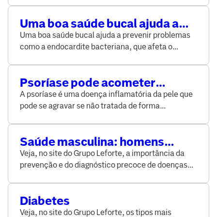
Uma boa saúde bucal ajuda a
prevenir e evitar o agravamento
Uma boa saúde bucal ajuda a prevenir problemas
de vários problemas
como a endocardite bacteriana, que afeta o
coração. Veja no site do Grupo Leforte.
Psoríase pode acometer
também as articulações, saiba
A psoríase é uma doença inflamatória da pele que
mais sobre a doença
pode se agravar se não tratada de forma
adequada. Saiba, no site do Grupo Leforte, as
causas e tratamentos.
Saúde masculina: homens
precisam ficar atentos à
Veja, no site do Grupo Leforte, a importância da
prevenção e diagnóstico
prevenção e do diagnóstico precoce de doenças
precoce de doenças
que afetam a saúde masculina.
Diabetes
Veja, no site do Grupo Leforte, os tipos mais