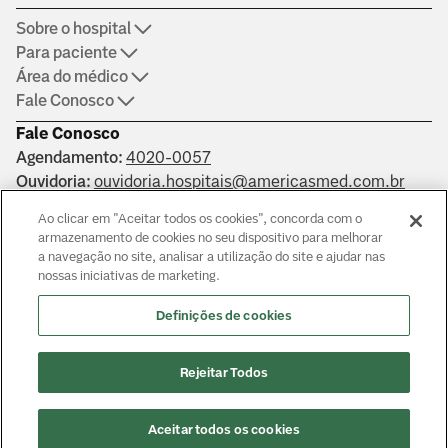
Sobre o hospital
Para paciente
Área do médico
Fale Conosco
Fale Conosco
Agendamento:
4020-0057
Ouvidoria:
ouvidoria.hospitais@americasmed.com.br
Certificações
Ao clicar em "Aceitar todos os cookies", concorda com o
armazenamento de cookies no seu dispositivo para melhorar
a navegação no site, analisar a utilização do site e ajudar nas
nossas iniciativas de marketing.
Saber mais
Definições de cookies
Responsáveis técnicos: Alphaville: Dr. João Paulo Muaccad Gama
- CRM 152994. Liberdade: Dra. Ana Carolina Martins Costa
Rejeitar Todos
Juliano - CRM 126483. Morumbi: Dr. Victor Hada Sanders - CRM:
135237
© Copyright
2026
Aceitar todos os cookies