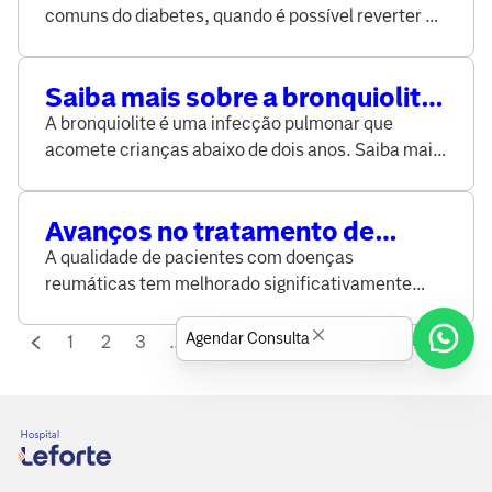
comuns do diabetes, quando é possível reverter e
as possíveis complicações quando não tratado
corretamente.
Saiba mais sobre a bronquiolite,
doença que afeta bebês
A bronquiolite é uma infecção pulmonar que
acomete crianças abaixo de dois anos. Saiba mais
sobre a doença no site do Grupo Leforte.
Avanços no tratamento de
doenças reumáticas garantem
A qualidade de pacientes com doenças
maior qualidade de vida aos
reumáticas tem melhorado significativamente
pacientes
graças à evolução dos tratamentos. Leia no site do
Grupo Leforte.
Agendar Consulta
1
2
3
...
35
36
37
...
42
43
44