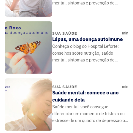
mental, sintomas e prevenção de
doenças, elaborado por médicos e
especialistas da área da saúde.
min
SUA SAÚDE
Lúpus, uma doença autoimune
Conheça o blog do Hospital Leforte:
conselhos sobre nutrição, saúde
mental, sintomas e prevenção de
doenças, elaborado por médicos e
especialistas da área da saúde.
min
SUA SAÚDE
Saúde mental: comece o ano
cuidando dela
Saúde mental: você consegue
diferenciar um momento de tristeza ou
estresse de um quadro de depressão ou
de ansiedade? São doenças e precisam