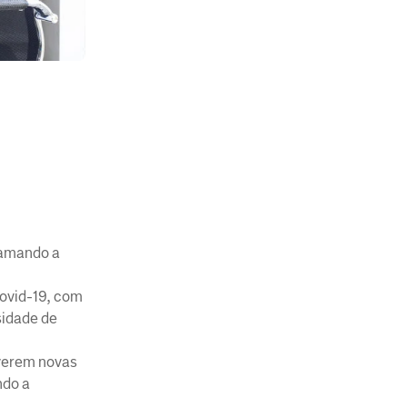
hamando a
Covid-19, com
sidade de
lverem novas
ndo a