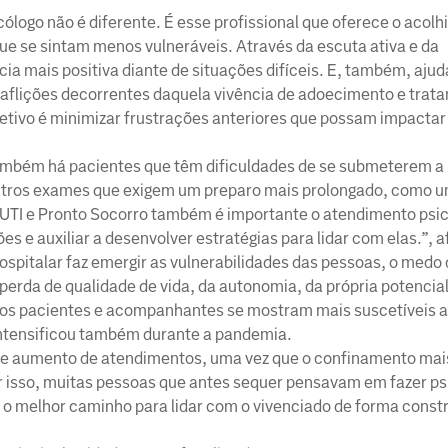
cólogo não é diferente. É esse profissional que oferece o acol
e se sintam menos vulneráveis. Através da escuta ativa e da
a mais positiva diante de situações difíceis. E, também, ajud
 e aflições decorrentes daquela vivência de adoecimento e trat
jetivo é minimizar frustrações anteriores que possam impactar
Também há pacientes que têm dificuldades de se submeterem a
 outros exames que exigem um preparo mais prolongado, como 
 UTI e Pronto Socorro também é importante o atendimento psic
es e auxiliar a desenvolver estratégias para lidar com elas.”, a
spitalar faz emergir as vulnerabilidades das pessoas, o medo 
perda de qualidade de vida, da autonomia, da própria potencial
s, os pacientes e acompanhantes se mostram mais suscetíveis 
ntensificou também durante a pandemia.
ve aumento de atendimentos, uma vez que o confinamento mai
r isso, muitas pessoas que antes sequer pensavam em fazer ps
o melhor caminho para lidar com o vivenciado de forma constr