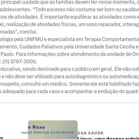
principal cuidado que as famílias devem ter nesse momento, q
 e adolescentes. “Todo excesso não costuma ser bom ou saudá
ipos de atividades. É importante equilibrar as atividades como 
, realização de atividades físicas, um sono reparador, intera
madas”, conclui.
ologia pela UNIFMU e especialista em Terapia Comportamental
amento; Cuidados Paliativos pela Universidade Santa Cecília e
o Paulo. Para informações sobre atendimento da unidade de On
: (11) 3797-3000.
ucativo, sendo destinado para o público em geral. Ele não sub
e não deve ser utilizado para autodiagnóstico ou automedica
 respeito, consulte um médico. Somente ele está habilitado faz
is adequado para cada caso e acompanhar a evolução do quadr
min
SUA SAÚDE