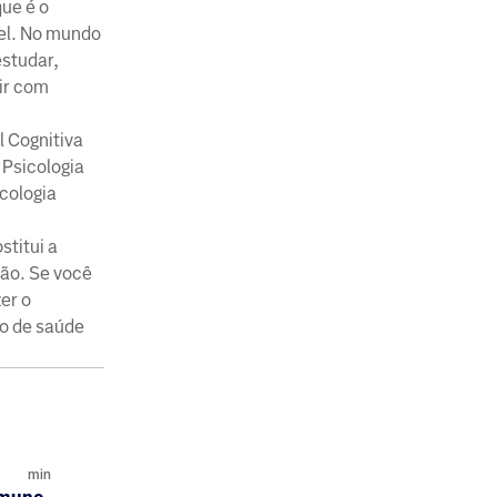
ue é o
vel. No mundo
estudar,
gir com
 Cognitiva
 Psicologia
cologia
stitui a
ção. Se você
er o
o de saúde
min