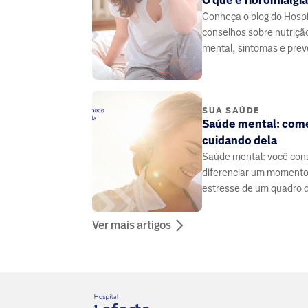
O que é fibromialgi
Conheça o blog do Hospit
conselhos sobre nutriçã
mental, sintomas e pre
doenças, elaborado por
especialistas da área da
SUA SAÚDE
Saúde mental: com
cuidando dela
Saúde mental: você con
diferenciar um momento 
estresse de um quadro 
ou de ansiedade? São d
precisam de tratamento
Ver mais artigos