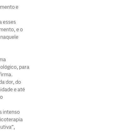
himento e
a esses
amento, e o
 naquele
uma
ológico, para
firma.
da dor, do
idade e até
ao
s intenso
icoterapia
utiva”,