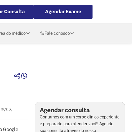
r Consulta
Agendar Exame
rea do médico
Fale conosco
enças,
Agendar consulta
Contamos com um corpo clínico experiente
e preparado para atender você! Agende
o Google
sua consulta através do nosso