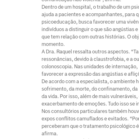
Dentro de um hospital, o trabalho de um psi
ajuda a pacientes e acompanhantes, para qu
psicoeducação, busca favorecer uma vivênci
indivíduos a distinguir o que são angústias
que tem relação com outras histórias. O ob
momento.
A Dra. Raquel ressalta outros aspectos. “
ressonâncias, devido à claustrofobia, e a
colonoscopia. Nas unidades de internação,
favorecer a expressão das angústias e afliçõ
De acordo com a especialista, o ambiente ho
sofrimento, da morte, do confinamento, da 
da vida. Por isso, além de mais vulnerávei
exacerbamento de emoções. Tudo isso se i
Nos consultórios particulares também hou
expos conflitos camuflados e evitados. “Po
perceberam que o tratamento psicológico é 
afirma.