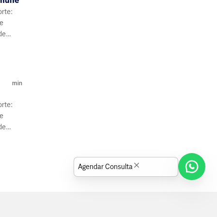
imune
orte:
de
de
s e
min
orte:
de
de
s e
Agendar Consulta