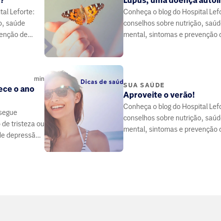
a?
Lúpus, uma doença auto
al Leforte:
Conheça o blog do Hospital Lef
o, saúde
conselhos sobre nutrição, saú
venção de
mental, sintomas e prevenção 
 médicos e
doenças, elaborado por médico
 saúde.
especialistas da área da saúde.
min
SUA SAÚDE
ece o ano
Aproveite o verão!
Conheça o blog do Hospital Lef
segue
conselhos sobre nutrição, saú
de tristeza ou
mental, sintomas e prevenção 
de depressão
doenças, elaborado por médico
oenças e
especialistas da área da saúde.
.