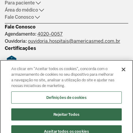
Para paciente
Área do médico
Fale Conosco
Fale Conosco
Agendamento:
4020-0057
Ouvidoria:
ouvidoria.hospitais@americasmed.com.br
Certificações
Ao clicar em "Aceitar todos os cookies", concorda com o
Saber mais
armazenamento de cookies no seu dispositivo para melhorar
a navegação no site, analisar a utilização do site e ajudar nas
nossas iniciativas de marketing.
Responsáveis técnicos: Alphaville: Dr. João Paulo Muaccad Gama
- CRM 152994. Liberdade: Dra. Ana Carolina Martins Costa
Definições de cookies
Juliano - CRM 126483. Morumbi: Dr. Victor Hada Sanders - CRM:
135237
© Copyright
2026
Rejeitar Todos
Aceitar todos os cookies