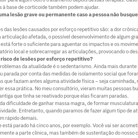
es à base de corticoide também podem ajudar.
guma lesão grave ou permanente caso a pessoa não busqu
as lesões causados por esforço repetitivo são: a dor crônic
articulação afetada, o possível desenvolvimento de algum gra
stá forte o suficiente para aguentar os impactos e os movime
atório local e sobrecarregar as articulações, provocando o des
isco de lesões por esforço repetitivo?
oblemas da atualidade é o sedentarismo. Ainda mais durante
u parada por conta das medidas de isolamento social que for
s que faziam antes alguma atividade física – seja caminhada
per essa prática. No meu consultório, vieram muitas pessoas 
ntiga que tinha se reativado porque elas ficaram paradas.
da dificuldade de ganhar massa magra, de formar musculatura.
vidade. Entretanto, quando paramos de fazer algum tipo de ati
em rápido demais.
e está parado há cinco anos, por exemplo. Você vai ser acomet
omente a parte clínica, mas também de sustentação do nosso 