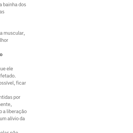
na bainha dos
 as
 a muscular,
lhor
io
ue ele
afetado.
sível, ficar
ntidas por
mente,
o a liberação
um alívio da
 elas não