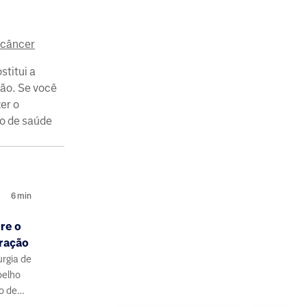
 câncer
stitui a
ção. Se você
er o
o de saúde
6
min
re o
ração
urgia de
oelho
o de
eração.