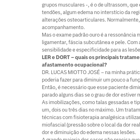
grupos musculares -, é o de ultrassom, que é
tendões, algum edema no interstício da regi
alterações osteoarticulares. Normalmente,
acompanhamento.
Mas o exame padrão ouro é a ressonância m
ligamentar, fáscia subcutânea e pele. Com
sensibilidade e especificidade para as lesõe
LER e DORT – quais os principais trata
afastamento ocupacional?
DR. LUCAS MIOTTO JOSÉ – na minha prática c
poderia fazer para diminuir um pouco a funç
Então, é necessário que esse paciente dimi
parado alguns dias se o grau de dor estiver 
As imobilizações, como talas gessadas e ti
um, dois ou três dias no máximo. Um tratam
técnicas com fisioterapia analgésica utili
miofascial (pressão sobre o local da dor re
dor e diminuição do edema nessas lesões.
A grande maioria dos casos não precisa evo