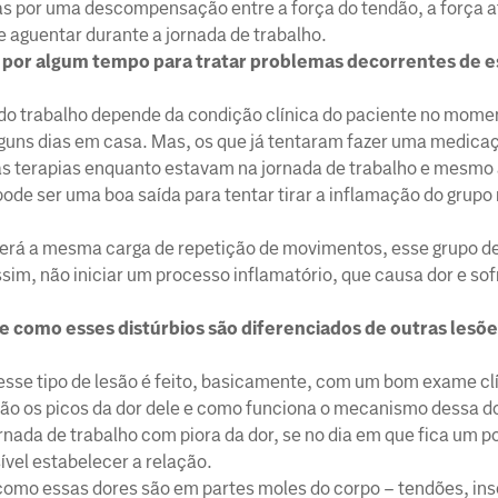
s por uma descompensação entre a força do tendão, a força at
 aguentar durante a jornada de trabalho.
 por algum tempo para tratar problemas decorrentes de e
 trabalho depende da condição clínica do paciente no mome
guns dias em casa. Mas, os que já tentaram fazer uma medicaçã
as terapias enquanto estavam na jornada de trabalho e mesmo
pode ser uma boa saída para tentar tirar a inflamação do grup
 terá a mesma carga de repetição de movimentos, esse grupo 
ssim, não iniciar um processo inflamatório, que causa dor e so
 e como esses distúrbios são diferenciados de outras les
se tipo de lesão é feito, basicamente, com um bom exame cl
ão os picos da dor dele e como funciona o mecanismo dessa do
jornada de trabalho com piora da dor, se no dia em que fica um 
ível estabelecer a relação.
omo essas dores são em partes moles do corpo – tendões, ins