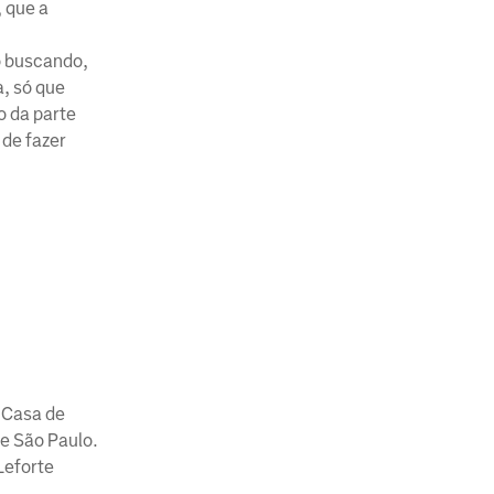
, que a
o buscando,
a, só que
o da parte
 de fazer
a Casa de
de São Paulo.
Leforte