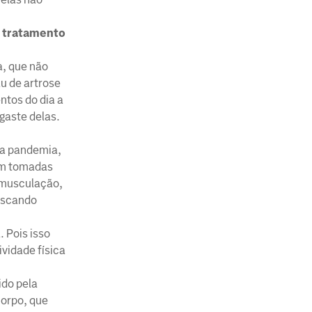
e tratamento
a, que não
u de artrose
ntos do dia a
gaste delas.
 a pandemia,
am tomadas
, musculação,
buscando
 Pois isso
vidade física
ido pela
corpo, que