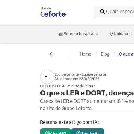
Sobre o hospital
Unidades
Home
Blog
O que a
Equipe Leforte - Equipe Leforte
EL
Atualizado em 23/02/2022
ORTOPEDIA
1 minuto de leitura
O que a LER e DORT, doença
Casos de LER e DORT aumentaram 184% nos 
no site do Grupo Leforte.
Resuma este artigo com IA:
ChatGPT
Perplexity