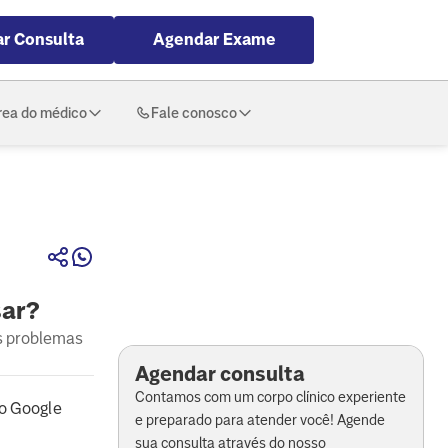
r Consulta
Agendar Exame
rea do médico
Fale conosco
sar?
s problemas
Agendar consulta
Contamos com um corpo clínico experiente
o Google
e preparado para atender você! Agende
sua consulta através do nosso