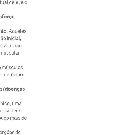
ual dele, e o
sforço
nto. Aqueles
o inicial,
 assim não
o muscular
de músculos
frimento ao
ões/doenças
ínico, uma
r: se tem
pouco mais de
erções de