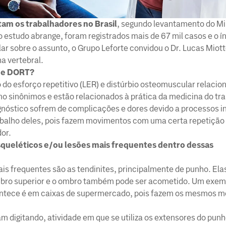
am os trabalhadores no Brasil
, segundo levantamento do Mi
 estudo abrange, foram registrados mais de 67 mil casos e o í
 sobre o assunto, o Grupo Leforte convidou o Dr. Lucas Miott
a vertebral.
R e DORT?
o esforço repetitivo (LER) e distúrbio osteomuscular relacio
mo sinônimos e estão relacionados à prática da medicina do tr
nóstico sofrem de complicações e dores devido a processos i
abalho deles, pois fazem movimentos com uma certa repetição 
or.
squeléticos e/ou lesões mais frequentes dentro dessas
s frequentes são as tendinites, principalmente de punho. Ela
embro superior e o ombro também pode ser acometido. Um exem
ntece é em caixas de supermercado, pois fazem os mesmos 
igitando, atividade em que se utiliza os extensores do punh