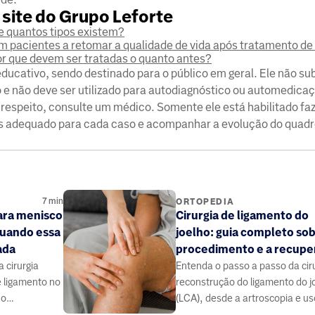
site do Grupo Leforte
 e quantos tipos existem?
am pacientes a retomar a qualidade de vida após tratamento de
or que devem ser tratadas o quanto antes?
ucativo, sendo destinado para o público em geral. Ele não sub
e não deve ser utilizado para autodiagnóstico ou automedica
 respeito, consulte um médico. Somente ele está habilitado faz
is adequado para cada caso e acompanhar a evolução do quadr
7
min
ORTOPEDIA
para menisco
Cirurgia de ligamento do
quando essa
joelho: guia completo sob
ada
procedimento e a recupe
 cirurgia
Entenda o passo a passo da cir
 ligamento no
reconstrução do ligamento do j
 o
(LCA), desde a artroscopia e us
ção,
enxertos até as fases da recup