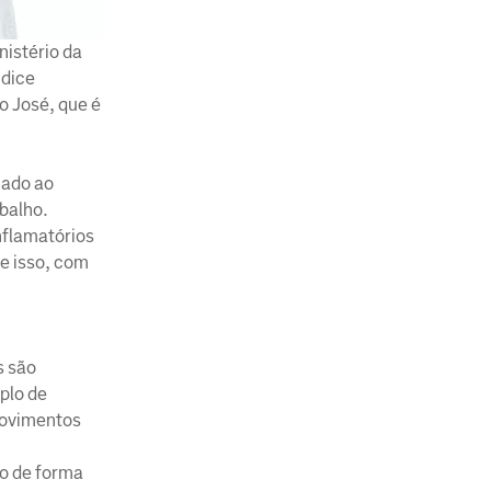
nistério da
ndice
o José, que é
nado ao
abalho.
nflamatórios
e isso, com
s são
plo de
movimentos
o de forma