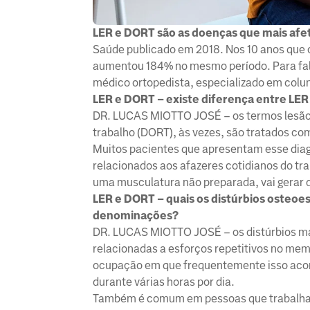
LER e DORT são as doenças que mais afet
Saúde publicado em 2018. Nos 10 anos que o
aumentou 184% no mesmo período. Para falar
médico ortopedista, especializado em colun
LER e DORT – existe diferença entre LE
DR. LUCAS MIOTTO JOSÉ – os termos lesão d
trabalho (DORT), às vezes, são tratados co
Muitos pacientes que apresentam esse diag
relacionados aos afazeres cotidianos do tr
uma musculatura não preparada, vai gerar d
LER e DORT – quais os distúrbios osteoe
denominações?
DR. LUCAS MIOTTO JOSÉ – os distúrbios mai
relacionadas a esforços repetitivos no m
ocupação em que frequentemente isso aco
durante várias horas por dia.
Também é comum em pessoas que trabalham d