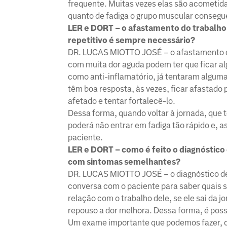
frequente. Muitas vezes elas são acometida
quanto de fadiga o grupo muscular consegue
LER e DORT – o afastamento do trabalho
repetitivo é sempre necessário?
DR. LUCAS MIOTTO JOSÉ – o afastamento do
com muita dor aguda podem ter que ficar al
como anti-inflamatório, já tentaram algum
têm boa resposta, às vezes, ficar afastado 
afetado e tentar fortalecê-lo.
Dessa forma, quando voltar à jornada, que
poderá não entrar em fadiga tão rápido e, a
paciente.
LER e DORT – como é feito o diagnóstico
com sintomas semelhantes?
DR. LUCAS MIOTTO JOSÉ – o diagnóstico des
conversa com o paciente para saber quais s
relação com o trabalho dele, se ele sai da 
repouso a dor melhora. Dessa forma, é poss
Um exame importante que podemos fazer, c