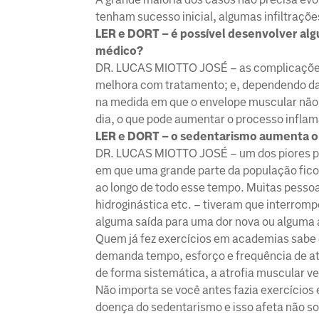
tenham sucesso inicial, algumas infiltraçõ
LER e DORT – é possível desenvolver al
médico?
DR. LUCAS MIOTTO JOSÉ – as complicações d
melhora com tratamento; e, dependendo da 
na medida em que o envelope muscular não e
dia, o que pode aumentar o processo inflam
LER e DORT – o sedentarismo aumenta o r
DR. LUCAS MIOTTO JOSÉ – um dos piores pr
em que uma grande parte da população fico
ao longo de todo esse tempo. Muitas pessoa
hidroginástica etc. – tiveram que interrom
alguma saída para uma dor nova ou alguma a
Quem já fez exercícios em academias sabe 
demanda tempo, esforço e frequência de ati
de forma sistemática, a atrofia muscular v
Não importa se você antes fazia exercícios 
doença do sedentarismo e isso afeta não s