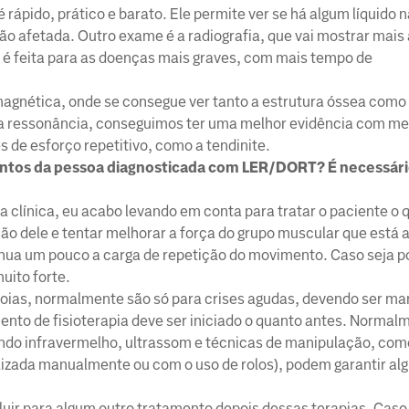
 rápido, prático e barato. Ele permite ver se há algum líquido 
ão afetada. Outro exame é a radiografia, que vai mostrar mais
 é feita para as doenças mais graves, com mais tempo de
agnética, onde se consegue ver tanto a estrutura óssea como
 a ressonância, conseguimos ter uma melhor evidência com me
s de esforço repetitivo, como a tendinite.
mentos da pessoa diagnosticada com LER/DORT? É necessár
línica, eu acabo levando em conta para tratar o paciente o q
ão dele e tentar melhorar a força do grupo muscular que está 
nua um pouco a carga de repetição do movimento. Caso seja pos
muito forte.
poias, normalmente são só para crises agudas, devendo ser ma
ento de fisioterapia deve ser iniciado o quanto antes. Normal
zando infravermelho, ultrassom e técnicas de manipulação, com
alizada manualmente ou com o uso de rolos), podem garantir alg
luir para algum outro tratamento depois dessas terapias. Caso