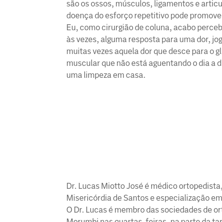
são os ossos, músculos, ligamentos e artic
doença do esforço repetitivo pode promover, 
Eu, como cirurgião de coluna, acabo perc
às vezes, alguma resposta para uma dor, jog
muitas vezes aquela dor que desce para o gl
muscular que não está aguentando o dia a di
uma limpeza em casa.
Dr. Lucas Miotto José é médico ortopedista
Misericórdia de Santos e especialização em 
O Dr. Lucas é membro das sociedades de ort
Morumbi nas quartas-feiras, na parte da ta