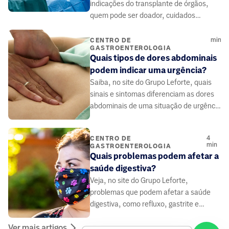
indicações do transplante de órgãos,
quem pode ser doador, cuidados
necessários e atuação da equipe para
salvar vidas.
min
CENTRO DE
GASTROENTEROLOGIA
Quais tipos de dores abdominais
podem indicar uma urgência?
Saiba, no site do Grupo Leforte, quais
sinais e sintomas diferenciam as dores
abdominais de uma situação de urgência
da dor de barriga comum.
4
CENTRO DE
min
GASTROENTEROLOGIA
Quais problemas podem afetar a
saúde digestiva?
Veja, no site do Grupo Leforte,
problemas que podem afetar a saúde
digestiva, como refluxo, gastrite e
obesidade.
Ver mais artigos