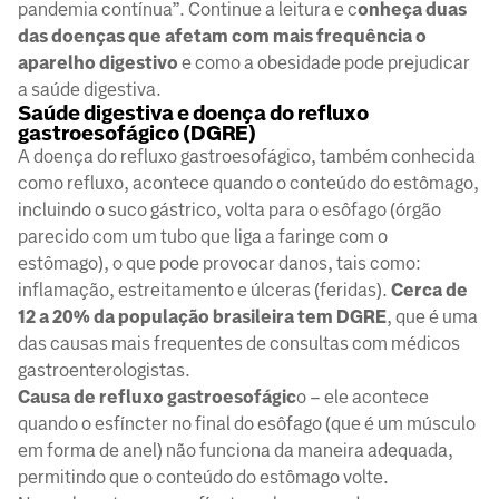
pandemia contínua”. Continue a leitura e c
onheça duas
das doenças que afetam com mais frequência o
aparelho digestivo
e como a obesidade pode prejudicar
a saúde digestiva.
Saúde digestiva e doença do refluxo
gastroesofágico (DGRE)
A doença do refluxo gastroesofágico, também conhecida
como refluxo, acontece quando o conteúdo do estômago,
incluindo o suco gástrico, volta para o esôfago (órgão
parecido com um tubo que liga a faringe com o
estômago), o que pode provocar danos, tais como:
inflamação, estreitamento e úlceras (feridas).
Cerca de
12 a 20% da população brasileira tem DGRE
, que é uma
das causas mais frequentes de consultas com médicos
gastroenterologistas.
Causa de refluxo gastroesofágic
o – ele acontece
quando o esfíncter no final do esôfago (que é um músculo
em forma de anel) não funciona da maneira adequada,
permitindo que o conteúdo do estômago volte.