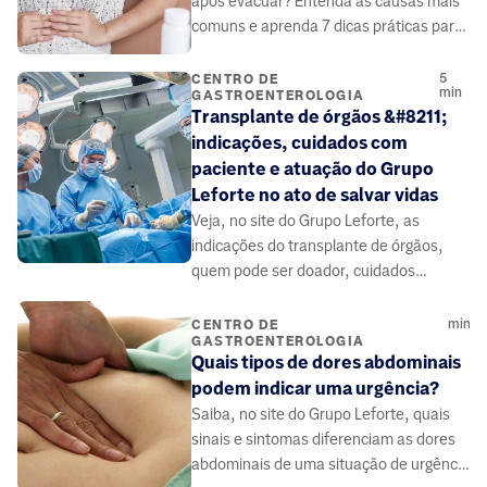
após evacuar? Entenda as causas mais
comuns e aprenda 7 dicas práticas para
alívio imediato e prevenção.
5
CENTRO DE
min
GASTROENTEROLOGIA
Transplante de órgãos &#8211;
indicações, cuidados com
paciente e atuação do Grupo
Leforte no ato de salvar vidas
Veja, no site do Grupo Leforte, as
indicações do transplante de órgãos,
quem pode ser doador, cuidados
necessários e atuação da equipe para
salvar vidas.
min
CENTRO DE
GASTROENTEROLOGIA
Quais tipos de dores abdominais
podem indicar uma urgência?
Saiba, no site do Grupo Leforte, quais
sinais e sintomas diferenciam as dores
abdominais de uma situação de urgência