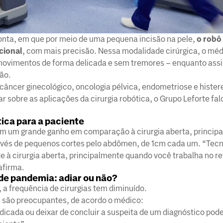
ponta, em que por meio de uma pequena incisão na pele,
o robô
cional
, com mais precisão. Nessa modalidade cirúrgica, o mé
s movimentos de forma delicada e sem tremores – enquanto assi
ão.
 câncer ginecológico, oncologia pélvica, endometriose e histe
ar sobre as aplicações da cirurgia robótica, o Grupo Leforte fa
tica para a paciente
tem um grande ganho em comparação à cirurgia aberta, princip
través de pequenos cortes pelo abdômen, de 1cm cada um. “Te
 à cirurgia aberta, principalmente quando você trabalha no re
afirma.
 de pandemia: adiar ou não?
 a frequência de cirurgias tem diminuído.
s são preocupantes, de acordo o médico:
ndicada ou deixar de concluir a suspeita de um diagnóstico pode