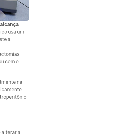
 alcança
dico usa um
ste a
rectomias
lou com o
almente na
cnicamente
troperitônio
 alterar a