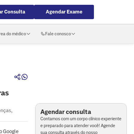
r Consulta
Agendar Exame
rea do médico
Fale conosco
ras
enças,
Agendar consulta
Contamos com um corpo clínico experiente
e preparado para atender você! Agende
o Google
sua consulta através do nosso