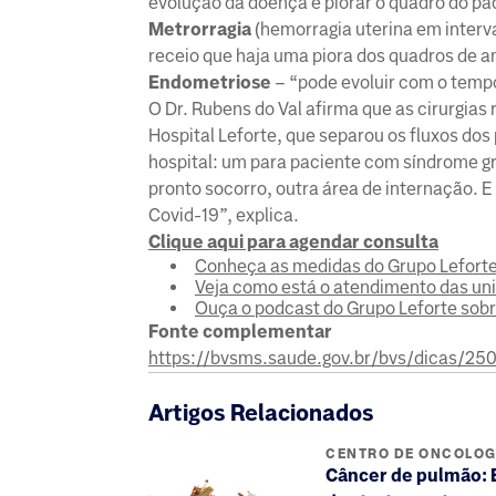
evolução da doença e piorar o quadro do pa
Metrorragia
(hemorragia uterina em interv
receio que haja uma piora dos quadros de a
Endometriose
– “pode evoluir com o temp
O Dr. Rubens do Val afirma que as cirurgia
Hospital Leforte, que separou os fluxos dos
hospital: um para paciente com síndrome gri
pronto socorro, outra área de internação. 
Covid-19”, explica.
Clique aqui para agendar consulta
Conheça as medidas do Grupo Lefort
Veja como está o atendimento das un
Ouça o podcast do Grupo Leforte sob
Fonte complementar
https://bvsms.saude.gov.br/bvs/dicas/25
Artigos Relacionados
CENTRO DE ONCOLOG
Câncer de pulmão: 