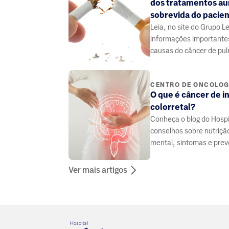
dos tratamentos a
sobrevida do pacie
Leia, no site do Grupo L
informações importante
causas do câncer de pu
entre as doenças mais fa
evitáveis do mundo.
CENTRO DE ONCOLOG
O que é câncer de i
colorretal?
Conheça o blog do Hospit
conselhos sobre nutriçã
mental, sintomas e pre
doenças, elaborado por
especialistas da área da
Ver mais artigos