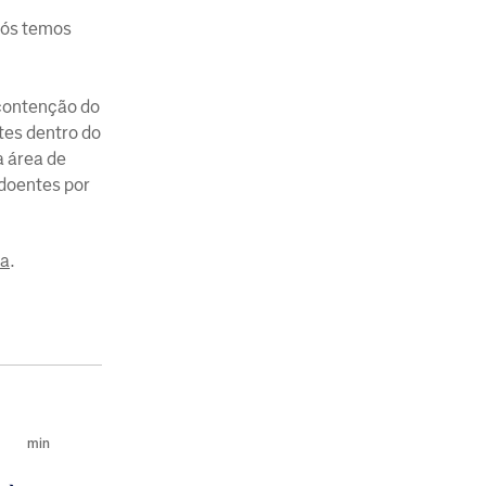
nós temos
 contenção do
tes dentro do
a área de
 doentes por
ia
.
min