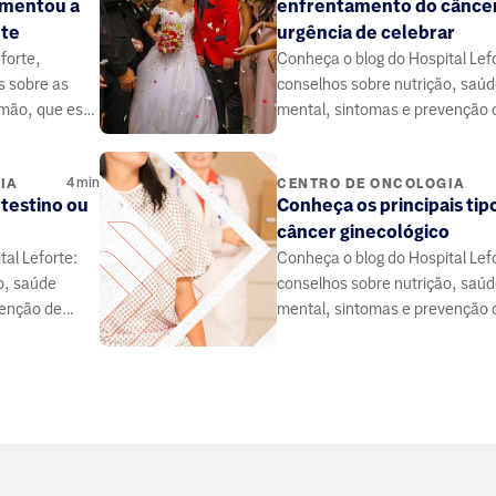
umentou a
enfrentamento do câncer
nte
urgência de celebrar
eforte,
Conheça o blog do Hospital Lef
s sobre as
conselhos sobre nutrição, saú
lmão, que está
mental, sintomas e prevenção 
tais e
doenças, elaborado por médico
especialistas da área da saúde.
4
min
IA
CENTRO DE ONCOLOGIA
ntestino ou
Conheça os principais tip
câncer ginecológico
al Leforte:
Conheça o blog do Hospital Lef
o, saúde
conselhos sobre nutrição, saú
venção de
mental, sintomas e prevenção 
 médicos e
doenças, elaborado por médico
 saúde.
especialistas da área da saúde.