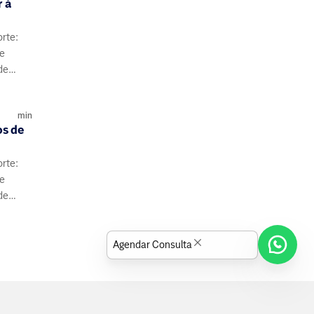
 à
orte:
de
de
s e
min
os de
orte:
de
de
s e
Agendar Consulta