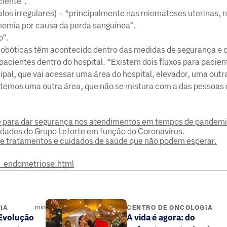
ciente”.
alos irregulares) – “principalmente nas miomatoses uterinas, 
nemia por causa da perda sanguínea”.
o”.
s robóticas têm acontecido dentro das medidas de segurança e
 pacientes dentro do hospital. “Existem dois fluxos para pacien
pal, que vai acessar uma área do hospital, elevador, uma outr
E temos uma outra área, que não se mistura com a das pessoas
e para dar segurança nos atendimentos em tempos de pandem
idades do Grupo Leforte
em função do Coronavírus.
re tratamentos e cuidados de saúde que não podem esperar.
0_endometriose.html
min
IA
CENTRO DE ONCOLOGIA
Evolução
A vida é agora: do