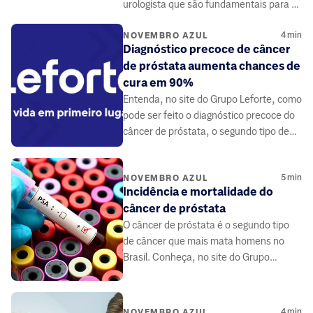
urologista que são fundamentais para a
saúde do homem.
4
min
NOVEMBRO AZUL
Diagnóstico precoce de câncer
de próstata aumenta chances de
cura em 90%
Entenda, no site do Grupo Leforte, como
pode ser feito o diagnóstico precoce do
câncer de próstata, o segundo tipo de
câncer mais comum em homens.
5
min
NOVEMBRO AZUL
Incidência e mortalidade do
câncer de próstata
O câncer de próstata é o segundo tipo
de câncer que mais mata homens no
Brasil. Conheça, no site do Grupo
Leforte, os sinais de alerta, diagnóstico,
tratamento e prevenção.
4
min
NOVEMBRO AZUL