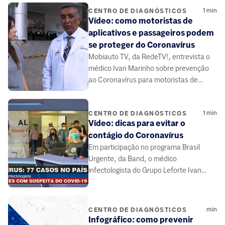
Dr. Ricardo Antunes, sobre a
1
min
importância do acompanhamento
CENTRO DE DIAGNÓSTICOS
Vídeo: como motoristas de
médico e dos exames de rotina
aplicativos e passageiros podem
relacionados à saúde da tireoide.
se proteger do Coronavírus
Mobiauto TV, da RedeTV!, entrevista o
médico Ivan Marinho sobre prevenção
ao Coronavírus para motoristas de
aplicativos e passageiros.
1
min
CENTRO DE DIAGNÓSTICOS
Vídeo: dicas para evitar o
contágio do Coronavírus
Em participação no programa Brasil
Urgente, da Band, o médico
infectologista do Grupo Leforte Ivan
Marinho fala sobre prevenção do
Coronavírus.
min
CENTRO DE DIAGNÓSTICOS
Infográfico: como prevenir