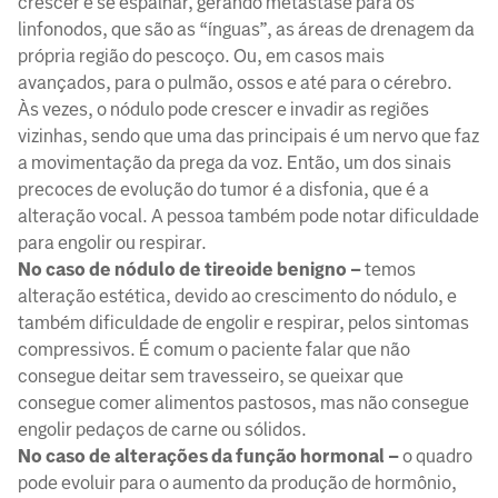
crescer e se espalhar, gerando metástase para os
linfonodos, que são as “ínguas”, as áreas de drenagem da
própria região do pescoço. Ou, em casos mais
avançados, para o pulmão, ossos e até para o cérebro.
Às vezes, o nódulo pode crescer e invadir as regiões
vizinhas, sendo que uma das principais é um nervo que faz
a movimentação da prega da voz. Então, um dos sinais
precoces de evolução do tumor é a disfonia, que é a
alteração vocal. A pessoa também pode notar dificuldade
para engolir ou respirar.
No caso de nódulo de tireoide benigno –
temos
alteração estética, devido ao crescimento do nódulo, e
também dificuldade de engolir e respirar, pelos sintomas
compressivos. É comum o paciente falar que não
consegue deitar sem travesseiro, se queixar que
consegue comer alimentos pastosos, mas não consegue
engolir pedaços de carne ou sólidos.
No caso de alterações da função hormonal –
o quadro
pode evoluir para o aumento da produção de hormônio,