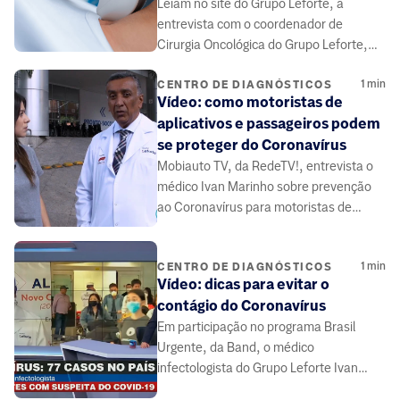
Leiam no site do Grupo Leforte, a
entrevista com o coordenador de
Cirurgia Oncológica do Grupo Leforte,
Dr. Ricardo Antunes, sobre a
1
min
importância do acompanhamento
CENTRO DE DIAGNÓSTICOS
Vídeo: como motoristas de
médico e dos exames de rotina
aplicativos e passageiros podem
relacionados à saúde da tireoide.
se proteger do Coronavírus
Mobiauto TV, da RedeTV!, entrevista o
médico Ivan Marinho sobre prevenção
ao Coronavírus para motoristas de
aplicativos e passageiros.
1
min
CENTRO DE DIAGNÓSTICOS
Vídeo: dicas para evitar o
contágio do Coronavírus
Em participação no programa Brasil
Urgente, da Band, o médico
infectologista do Grupo Leforte Ivan
Marinho fala sobre prevenção do