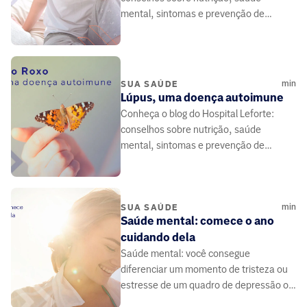
mental, sintomas e prevenção de
doenças, elaborado por médicos e
especialistas da área da saúde.
min
SUA SAÚDE
Lúpus, uma doença autoimune
Conheça o blog do Hospital Leforte:
conselhos sobre nutrição, saúde
mental, sintomas e prevenção de
doenças, elaborado por médicos e
especialistas da área da saúde.
min
SUA SAÚDE
Saúde mental: comece o ano
cuidando dela
Saúde mental: você consegue
diferenciar um momento de tristeza ou
estresse de um quadro de depressão ou
de ansiedade? São doenças e precisam