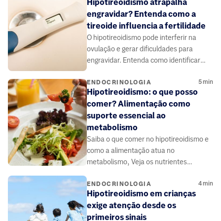
Hipotireoidismo atrapalha
engravidar? Entenda como a
tireoide influencia a fertilidade
O hipotireoidismo pode interferir na
ovulação e gerar dificuldades para
engravidar. Entenda como identificar
sinais, como é feito o diagnóstico e o
5
min
impacto na fertilidade.
ENDOCRINOLOGIA
Hipotireoidismo: o que posso
comer? Alimentação como
suporte essencial ao
metabolismo
Saiba o que comer no hipotireoidismo e
como a alimentação atua no
metabolismo, Veja os nutrientes
essenciais e como evitar o ganho de
4
min
peso.
ENDOCRINOLOGIA
Hipotireoidismo em crianças
exige atenção desde os
primeiros sinais