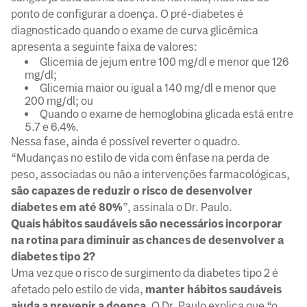
ponto de configurar a doença. O pré-diabetes é
diagnosticado quando o exame de curva glicêmica
apresenta a seguinte faixa de valores:
Glicemia de jejum entre 100 mg/dl e menor que 126
mg/dl;
Glicemia maior ou igual a 140 mg/dl e menor que
200 mg/dl; ou
Quando o exame de hemoglobina glicada está entre
5.7 e 6.4%.
Nessa fase, ainda é possível reverter o quadro.
“Mudanças no estilo de vida com ênfase na perda de
peso, associadas ou não a intervenções farmacológicas,
são capazes de reduzir o risco de desenvolver
diabetes em até 80%
”, assinala o Dr. Paulo.
Quais hábitos saudáveis são necessários incorporar
na rotina para diminuir as chances de desenvolver a
diabetes tipo 2?
Uma vez que o risco de surgimento da diabetes tipo 2 é
afetado pelo estilo de vida,
manter hábitos saudáveis
ajuda a prevenir a doença.
O Dr. Paulo explica que “o