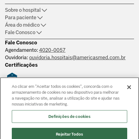
Sobre o hospital
Para paciente
Área do médico
Fale Conosco
Fale Conosco
Agendamento:
4020-0057
Ouvidoria:
ouvidoria.hospitais@americasmed.com.br
Certificações
Ao clicar em "Aceitar todos os cookies", concorda com o
Saber mais
armazenamento de cookies no seu dispositivo para melhorar
a navegação no site, analisar a utilização do site e ajudar nas
nossas iniciativas de marketing.
Responsáveis técnicos: Alphaville: Dr. João Paulo Muaccad Gama
- CRM 152994. Liberdade: Dra. Ana Carolina Martins Costa
Definições de cookies
Juliano - CRM 126483. Morumbi: Dr. Victor Hada Sanders - CRM:
135237
© Copyright
2026
Rejeitar Todos