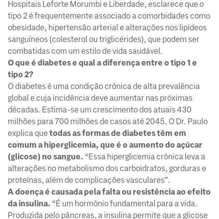
Hospitais Leforte Morumbi e Liberdade, esclarece que o
tipo 2 é frequentemente associado a comorbidades como
obesidade, hipertensão arterial e alterações nos lipídeos
sanguíneos (colesterol ou triglicérides), que podem ser
combatidas com um estilo de vida saudável.
O que é diabetes e qual a diferença entre o tipo 1 e
tipo 2?
O diabetes é uma condição crônica de alta prevalência
global e cuja incidência deve aumentar nas próximas
décadas. Estima-se um crescimento dos atuais 430
milhões para 700 milhões de casos até 2045. O Dr. Paulo
explica que
todas as formas de diabetes têm em
comum a hiperglicemia, que é o aumento do açúcar
(glicose) no sangue.
“Essa hiperglicemia crônica leva a
alterações no metabolismo dos carboidratos, gorduras e
proteínas, além de complicações vasculares”.
A
doença é causada pela falta ou resistência ao efeito
da insulina.
“É um hormônio fundamental para a vida.
Produzida pelo pâncreas, a insulina permite que a glicose