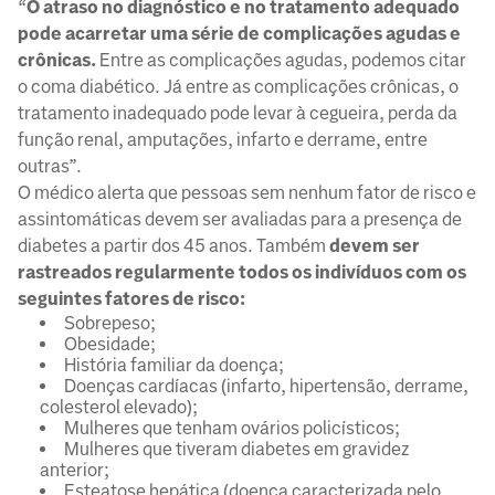
“
O atraso no diagnóstico e no tratamento adequado
pode acarretar uma série de complicações agudas e
crônicas.
Entre as complicações agudas, podemos citar
o coma diabético. Já entre as complicações crônicas, o
tratamento inadequado pode levar à cegueira, perda da
função renal, amputações, infarto e derrame, entre
outras”.
O médico alerta que pessoas sem nenhum fator de risco e
assintomáticas devem ser avaliadas para a presença de
diabetes a partir dos 45 anos. Também
devem ser
rastreados regularmente todos os indivíduos com os
seguintes fatores de risco:
Sobrepeso;
Obesidade;
História familiar da doença;
Doenças cardíacas (infarto, hipertensão, derrame,
colesterol elevado);
Mulheres que tenham ovários policísticos;
Mulheres que tiveram diabetes em gravidez
anterior;
Esteatose hepática (doença caracterizada pelo