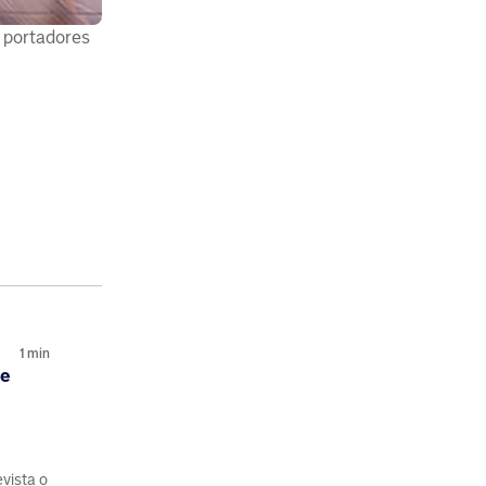
e portadores
1
min
de
vista o