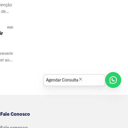
evenção
s de
min
ir
prevenir
er ao
o pet.
Agendar Consulta
Fale Conosco
Fale conosco