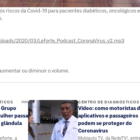
os riscos da Covid-19 para pacientes diabéticos, oncológicos 
s.
uploads/2020/03/Leforte_Podcast_CoronaVirus_v2.mp3
 aumentar ou diminuir o volume.
min
TICOS
CENTRO DE DIAGNÓSTICOS
o Grupo
Vídeo: como motoristas 
mulher passa
aplicativos e passageiros
 glândula
podem se proteger do
Coronavírus
eforte, a
Mobiauto TV, da RedeTV!, entre