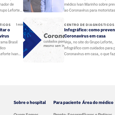
enador de
médico Ivan Marinho sobre pr
rupo Leforte,
ao Coronavírus para motorista
bre a
aplicativos e passageiros.
anhamento
1
min
TICOS
CENTRO DE DIAGNÓSTICOS
 rotina
itar o
Infográfico: como preven
tireoide.
vírus
Coronavírus em casa
rama Brasil
Veja, no site do Grupo Leforte,
dico
infográfico com cuidados para 
Leforte Ivan
Coronavírus em casa, o que faz
enção do
entrar, higiene do ambiente e d
Sobre o hospital
Para paciente
Área do médico
Quem Somos
Pronto-Socorro
Fluxos e Rotinas