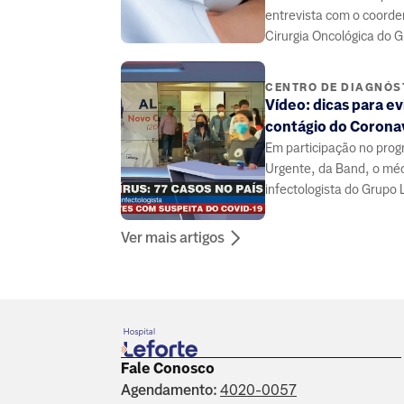
entrevista com o coord
Cirurgia Oncológica do G
Dr. Ricardo Antunes, so
importância do acomp
CENTRO DE DIAGNÓS
médico e dos exames de
Vídeo: dicas para ev
relacionados à saúde da 
contágio do Corona
Em participação no prog
Urgente, da Band, o mé
infectologista do Grupo 
Marinho fala sobre prev
Coronavírus.
Ver mais artigos
Fale Conosco
Agendamento:
4020-0057