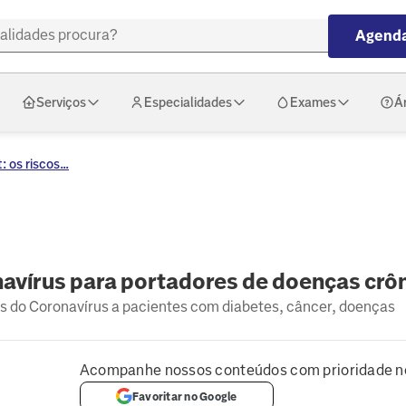
Agenda
Serviços
Especialidades
Exames
Á
 os riscos...
navírus para portadores de doenças crô
os do Coronavírus a pacientes com diabetes, câncer, doenças
Acompanhe nossos conteúdos com prioridade n
Favoritar no Google