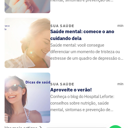
mental, sintomas e prevenção de
doenças, elaborado por médicos e
especialistas da área da saúde.
min
SUA SAÚDE
Saúde mental: comece o ano
cuidando dela
Saúde mental: você consegue
diferenciar um momento de tristeza ou
estresse de um quadro de depressão ou
de ansiedade? São doenças e precisam
de tratamento.
min
SUA SAÚDE
Aproveite o verão!
Conheça o blog do Hospital Leforte:
conselhos sobre nutrição, saúde
mental, sintomas e prevenção de
doenças, elaborado por médicos e
especialistas da área da saúde.