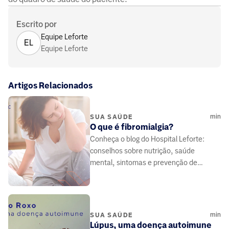
Escrito por
Equipe Leforte
EL
Equipe Leforte
Artigos Relacionados
min
SUA SAÚDE
O que é fibromialgia?
Conheça o blog do Hospital Leforte:
conselhos sobre nutrição, saúde
mental, sintomas e prevenção de
doenças, elaborado por médicos e
especialistas da área da saúde.
min
SUA SAÚDE
Lúpus, uma doença autoimune