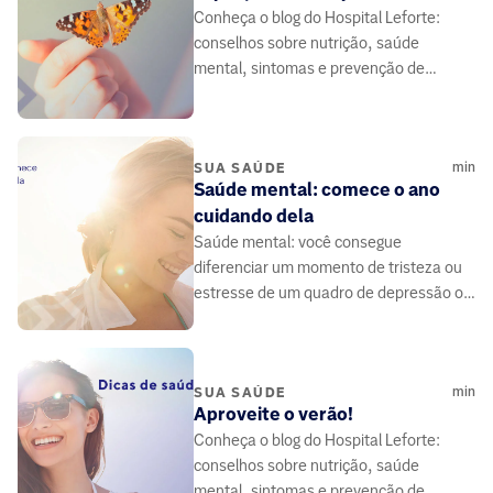
Conheça o blog do Hospital Leforte:
conselhos sobre nutrição, saúde
mental, sintomas e prevenção de
doenças, elaborado por médicos e
especialistas da área da saúde.
min
SUA SAÚDE
Saúde mental: comece o ano
cuidando dela
Saúde mental: você consegue
diferenciar um momento de tristeza ou
estresse de um quadro de depressão ou
de ansiedade? São doenças e precisam
de tratamento.
min
SUA SAÚDE
Aproveite o verão!
Conheça o blog do Hospital Leforte:
conselhos sobre nutrição, saúde
mental, sintomas e prevenção de