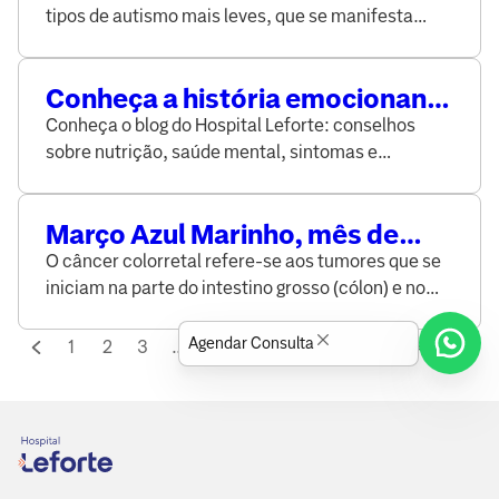
tipos de autismo mais leves, que se manifesta
desde a infância e pode variar de uma pessoa para
outra. Saiba mais sobre diagnóstico do transtorno
Conheça a história emocionante
no site do Grupo Leforte
do corintiano David
Conheça o blog do Hospital Leforte: conselhos
sobre nutrição, saúde mental, sintomas e
prevenção de doenças, elaborado por médicos e
especialistas da área da saúde.
Março Azul Marinho, mês de
conscientização sobre o câncer
O câncer colorretal refere-se aos tumores que se
colorretal
iniciam na parte do intestino grosso (cólon) e no
reto (parte final do intestino). Segundo o INCA, é
um dos tipos de cânceres que mais atigem os
Agendar Consulta
1
2
3
...
28
29
30
...
42
43
44
brasileiros. Saiba no site do Grupo Leforte