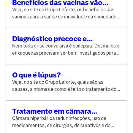
Benefícios das vacinas vão
muito além da proteção
Veja, no site do Grupo Leforte, os benefícios das
individual
vacinas para a saúde do indivíduo e da sociedade e
quais as vacinas previstas pelo Ministério da
Saúde.
Diagnóstico precoce e
tratamento adequado
Nem toda crise convulsiva é epilepsia. Desmaios e
promovem qualidade de vida
enxaquecas precisam ser bem investigados para o
entre portadores de epilepsia
diagnóstico correto da doença. Saiba mais no site
do Grupo Leforte.
O que é lúpus?
Veja, no site do Grupo Leforte, quais são as
causas, sintomas e como é feito o tratamento do
lúpus, uma doença autoimune que pode afetar
todo o organismo.
Tratamento em câmara
hiperbárica acelera a
Câmara hiperbárica reduz infecções, uso de
recuperação de feridas
medicamentos, de cirurgias, de curativos e do
complexas
tempo de internação. Veja no site do Grupo