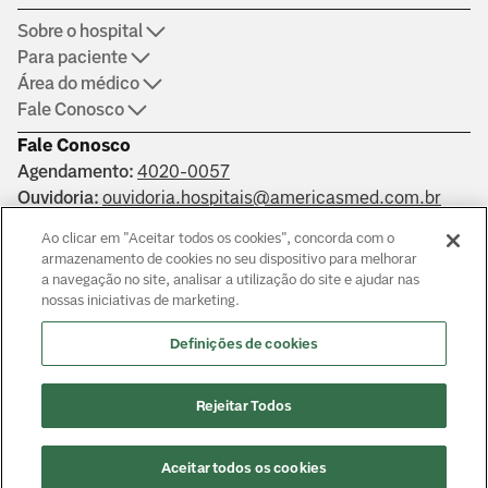
Sobre o hospital
Para paciente
Área do médico
Fale Conosco
Fale Conosco
Agendamento:
4020-0057
Ouvidoria:
ouvidoria.hospitais@americasmed.com.br
Certificações
Ao clicar em "Aceitar todos os cookies", concorda com o
armazenamento de cookies no seu dispositivo para melhorar
a navegação no site, analisar a utilização do site e ajudar nas
nossas iniciativas de marketing.
Saber mais
Definições de cookies
Responsáveis técnicos: Alphaville: Dr. João Paulo Muaccad Gama
- CRM 152994. Liberdade: Dra. Ana Carolina Martins Costa
Rejeitar Todos
Juliano - CRM 126483. Morumbi: Dr. Victor Hada Sanders - CRM:
135237
© Copyright
2026
Aceitar todos os cookies