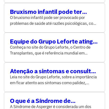
Leforte.
Bruxismo infantil pode ter
causa emocional e envolve
O bruxismo infantil pode ser provocado por
tratamento multidisciplinar
problemas de saúde até razões psicológicas, como
ansiedade e estresse. Saiba quais os sintomas e
tratamentos, no site do Grupo Leforte,
Equipe do Grupo Leforte atinge
a marca de mil transplantes de
Conheça no site do Grupo Leforte, o Centro de
pâncreas
Transplantes, que é referência mundial em
transplantes de pâncreas como tratamento, entre
outros, da diabetes tipo I
Atenção a sintomas e consultas
regulares ao pediatra
Leia no site do Grupo Leforte, sobre a importância
contribuem para o diagnóstico
em ficar atento aos sintomas como palidez,
do câncer infantil
manchas e sangramentos em crianças,
juntamente com as consultas regulares ao
O que é a Síndrome de
pediatra para o diagnóstico precoce do câncer
Asperger?
infantil.
A Síndrome de Asperger é considerada um dos