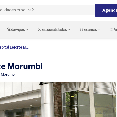
Agenda
Serviços
Especialidades
Exames
Á
pital Leforte M...
rte Morumbi
e Morumbi