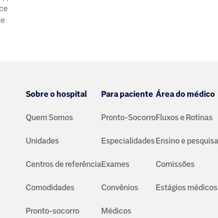
ece
de
Sobre o hospital
Para paciente
Área do médico
Quem Somos
Pronto-Socorro
Fluxos e Rotinas
Unidades
Especialidades
Ensino e pesquis
Centros de referência
Exames
Comissões
Comodidades
Convênios
Estágios médicos
Pronto-socorro
Médicos