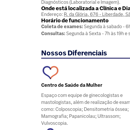
Diagnósticos (Laboratorial e Imagem).
Onde está localizada a Clínica e D
Endereço:
R. da Glória, 676 - Liberdade, S
Horário de funcionamento
Coleta de exames:
Segunda à sabado - 6h
Consultas:
Segunda à Sexta - 7h às 19h e 
Nossos Diferenciais
Centro de Saúde da Mulher
Espaço com equipe de ginecologistas e
mastologistas, além de realização de exam
como: Colposcopia; Densitometria óssea;
Mamografia; Papanicolau; Ultrassom;
Vulvoscopia.