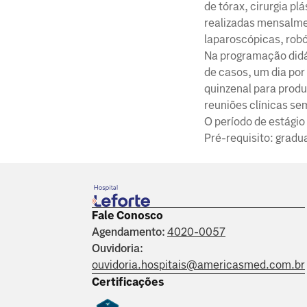
de tórax, cirurgia pl
realizadas mensalmen
laparoscópicas, robó
Na programação didát
de casos, um dia po
quinzenal para produ
reuniões clínicas se
O período de estágio 
Pré-requisito: gradu
Fale Conosco
Agendamento:
4020-0057
Ouvidoria:
ouvidoria.hospitais@americasmed.com.br
Certificações