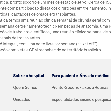
ástica, pronto socorro e um mês de estágio eletivo. Cerca de 150
te com participação direta dos cirurgiões em treinamento, inc
ticas, captações de órgãos e transplantes.
ica temos uma reunião clínica semanal de cirurgia geral com 
r semana de treinamento técnico em peças de anatomia, uma re
ção de trabalhos científicos, uma reunião clínica semanal de 
manais de transplantes.
é integral, com uma noite livre por semana (“night off”).
ação completa e CRM reconhecido no território brasileiro.
Sobre o hospital
Para paciente
Área do médico
Quem Somos
Pronto-Socorro
Fluxos e Rotinas
Unidades
Especialidades
Ensino e pesquis