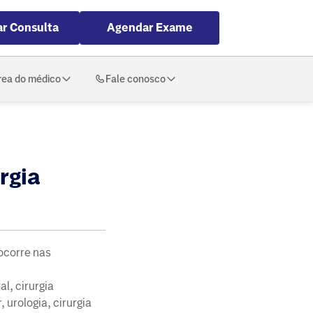
r Consulta
Agendar Exame
rea do médico
Fale conosco
rgia
ocorre nas
l, cirurgia
 urologia, cirurgia