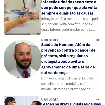
Infecção urinária recorrente o
que pode ser: por que ela volta
sempre e quais são as causas
Infecção urinária recorrente o que pode
ser, por que volta com frequência e
quais fatores podem estar por trás
desse problema comum que merece
min
atenção médica.
UROLOGIA
Saúde do Homem: Além da
prevenção contra o câncer de
próstata, visita regular ao
urologista pode evitar o
agravamento de uma série de
outras doenças
Conheça o blog do Hospital Leforte:
conselhos sobre nutrição, saúde
mental, sintomas e prevenção de
doenças, elaborado por médicos e
min
especialistas da área da saúde.
UROLOGIA
Lesões na uretra: quais as causas