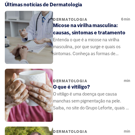
Últimas notícias de Dermatologia
6
min
DERMATOLOGIA
Micose na virilha masculina:
causas, sintomas e tratamento
Entenda o que é a micose na virilha
masculina, por que surge e quais os
sintomas. Conheça as formas de
tratamento e medidas de prevenção
eficazes.
min
DERMATOLOGIA
O que é vitiligo?
O vitiligo é uma doença que causa
manchas sem pigmentação na pele.
Saiba, no site do Grupo Leforte, quais os
fatores de risco e tratamentos para a
doença.
min
DERMATOLOGIA