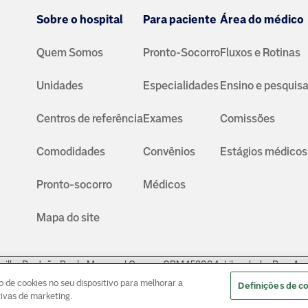
Sobre o hospital
Para paciente
Área do médico
Quem Somos
Pronto-Socorro
Fluxos e Rotinas
Unidades
Especialidades
Ensino e pesquis
Centros de referência
Exames
Comissões
Comodidades
Convênios
Estágios médicos
Pronto-socorro
Médicos
Mapa do site
ville: Dr. João Paulo Muaccad Gama - CRM 152994. Liberdade: Dra. An
nders - CRM: 135237
© Copyright
2026
de cookies no seu dispositivo para melhorar a
Definições de c
ativas de marketing.